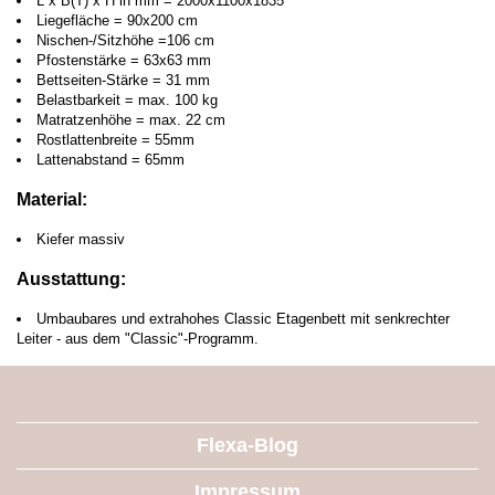
L x B(T) x H in mm = 2000x1100x1835
Liegefläche = 90x200 cm
Nischen-/Sitzhöhe =106 cm
Pfostenstärke = 63x63 mm
Bettseiten-Stärke = 31 mm
Belastbarkeit = max. 100 kg
Matratzenhöhe = max. 22 cm
Rostlattenbreite = 55mm
Lattenabstand = 65mm
Material:
Kiefer massiv
Ausstattung:
Umbaubares und extrahohes Classic Etagenbett mit senkrechter
Leiter - aus dem "Classic"-Programm.
Flexa-Blog
Impressum