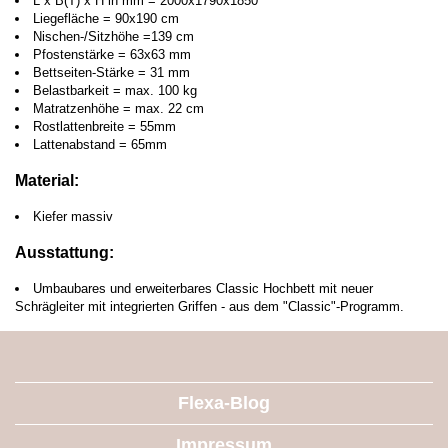
L x B(T) x H in mm = 2000x1790x1850
Liegefläche = 90x190 cm
Nischen-/Sitzhöhe =139 cm
Pfostenstärke = 63x63 mm
Bettseiten-Stärke = 31 mm
Belastbarkeit = max. 100 kg
Matratzenhöhe = max. 22 cm
Rostlattenbreite = 55mm
Lattenabstand = 65mm
Material:
Kiefer massiv
Ausstattung:
Umbaubares und erweiterbares Classic Hochbett mit neuer
Schrägleiter mit integrierten Griffen - aus dem "Classic"-Programm.
Flexa-Blog
Impressum