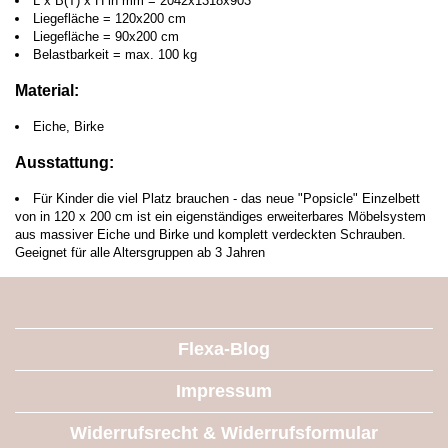
L x B(T) x H in mm = 2042x1318x903
Liegefläche = 120x200 cm
Liegefläche = 90x200 cm
Belastbarkeit = max. 100 kg
Material:
Eiche, Birke
Ausstattung:
Für Kinder die viel Platz brauchen - das neue "Popsicle" Einzelbett
von in 120 x 200 cm ist ein eigenständiges erweiterbares Möbelsystem
aus massiver Eiche und Birke und komplett verdeckten Schrauben.
Geeignet für alle Altersgruppen ab 3 Jahren
Flexa-Blog
Impressum
Widerrufsrecht & Widerrufsformular