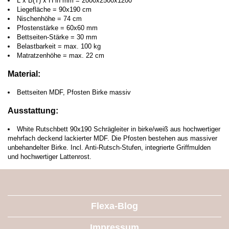
L x B(T) x H in mm = 2000x2500x1200
Liegefläche = 90x190 cm
Nischenhöhe = 74 cm
Pfostenstärke = 60x60 mm
Bettseiten-Stärke = 30 mm
Belastbarkeit = max. 100 kg
Matratzenhöhe = max. 22 cm
Material:
Bettseiten MDF, Pfosten Birke massiv
Ausstattung:
White Rutschbett 90x190 Schrägleiter in birke/weiß aus hochwertiger
mehrfach deckend lackierter MDF. Die Pfosten bestehen aus massiver
unbehandelter Birke. Incl. Anti-Rutsch-Stufen, integrierte Griffmulden
und hochwertiger Lattenrost.
Flexa-Blog
Impressum