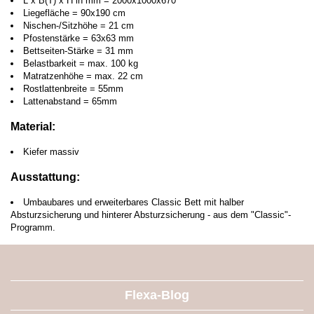
L x B(T) x H in mm = 2000x1000x670
Liegefläche = 90x190 cm
Nischen-/Sitzhöhe = 21 cm
Pfostenstärke = 63x63 mm
Bettseiten-Stärke = 31 mm
Belastbarkeit = max. 100 kg
Matratzenhöhe = max. 22 cm
Rostlattenbreite = 55mm
Lattenabstand = 65mm
Material:
Kiefer massiv
Ausstattung:
Umbaubares und erweiterbares Classic Bett mit halber
Absturzsicherung und hinterer Absturzsicherung - aus dem "Classic"-
Programm.
Flexa-Blog