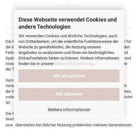
Diese Webseite verwendet Cookies und
andere Technologien
Wir verwenden Cookies und ähnliche Technologien, auch
Die Flexa Dots Kindermöbel-Kollektion ist das perfekte Kinderzimmer für
von Drittanbietern, um die ordentliche Funktionsweise der
die kleineren Jungs und Mädchen. Durch die besonders ansprechenden
Website zu gewährleisten, die Nutzung unseres
Farben und Formen lassen sich die Möbel bestens in die Fantasie- und
Angebotes zu analysieren und Ihnen ein bestmögliches
Spielewelt der Kids integrieren. Aber auch professionelle Fotografen und
Einkaufserlebnis bieten zu können. Weitere Informationen
Inneneinrichter sind von der vielfältigen Einsatzfähigkeit insbesondere
finden Sie in unserer
Datenschutzerklärung
.
der Tische, Stühle und Hocker begeistert.
Alle akzeptieren
Sämtliche Ecken und Kanten sind so stark abgerundet, dass ein
Verletzungsrisiko beinahe ausgeschlossen ist. Außerdem lassen sich
die homogenen Flächen sehr leicht mit einem feuchten Tuch abwischen,
Alle ablehnen
sodass eine einfache und schnelle hygienische Sauberkeit gewährleistet
ist.
Weitere Informationen
Die hohe Qualität der Möbel sorgt für enorme Langlebigkeit und
Wertigkeit. Die Gitterbetten und Einzelbetten, Regale und Sitzbänke,
usw.
überstehen bei üblicher Nutzung problemlos mehrere Generationen.