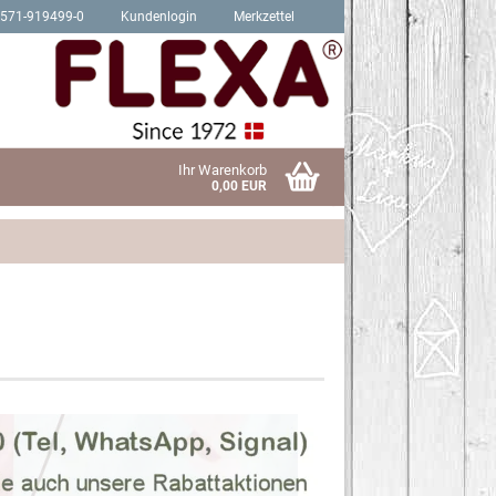
2571-919499-0
Kundenlogin
Merkzettel
Ihr Warenkorb
0,00 EUR
Schrauben für Hit Produkte
sen?
Schrauben für Trendy Produkte