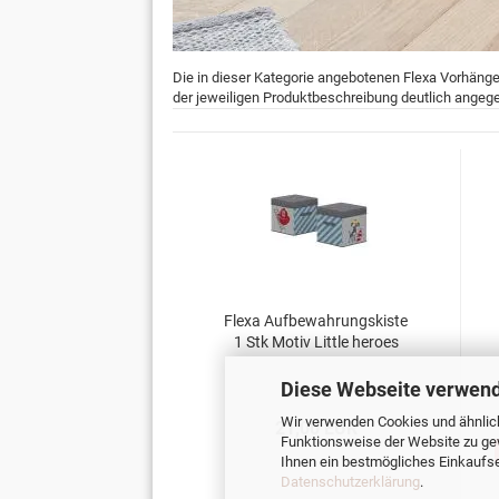
Die in dieser Kategorie angebotenen Flexa Vorhäng
der jeweiligen Produktbeschreibung deutlich angeg
Flexa Aufbewahrungskiste
1 Stk Motiv Little heroes
Diese Webseite verwend
Wir verwenden Cookies und ähnlich
21,00 EUR
Funktionsweise der Website zu ge
Ihnen ein bestmögliches Einkaufser
Datenschutzerklärung
.