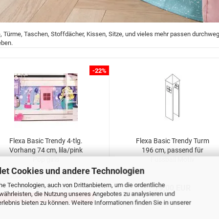
e, Türme, Taschen, Stoffdächer, Kissen, Sitze, und vieles mehr passen durchwe
eben.
-22%
Flexa Basic Trendy 4-tlg.
Flexa Basic Trendy Turm
Vorhang 74 cm, lila/pink
196 cm, passend für
Pop girls
Fussball Motiv
et Cookies und andere Technologien
Katalogpreis (UVP) 89,00 EUR
e Technologien, auch von Drittanbietern, um die ordentliche
Nur 69,00 EUR
79,00 EUR
währleisten, die Nutzung unseres Angebotes zu analysieren und
Sie sparen 20,00 EUR !
lebnis bieten zu können. Weitere Informationen finden Sie in unserer