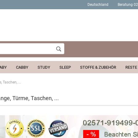
Deutschland
Beratung 0
Wohnort
ABY
CABBY
STUDY
SLEEP
STOFFE & ZUBEHÖR
RESTE
 Taschen, ...
Konto erstellen
nge, Türme, Taschen, ...
Passwort verges