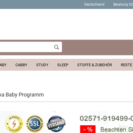
Deutschland
Beratung 0
Wohnort
ABY
CABBY
STUDY
SLEEP
STOFFE & ZUBEHÖR
RESTE
Konto erstellen
exa Baby Programm
Passwort verges