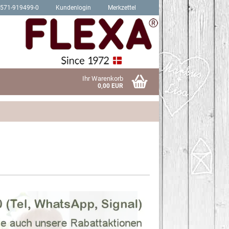
2571-919499-0
Kundenlogin
Merkzettel
Ihr Warenkorb
0,00 EUR
Schrauben für Hit Produkte
sen?
Schrauben für Trendy Produkte