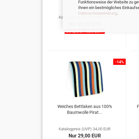
Forest
Funktionsweise der Website zu ge
Ihnen ein bestmögliches Einkaufser
Datenschutzerklärung
.
Katalogpreis (UVP) 64,00 EUR
Nur 49,00 EUR
Sie sparen 15,00 EUR !
-14%
Weiches Bettlaken aus 100%
F
Baumwolle Pirat...
Katalogpreis (UVP) 34,00 EUR
Nur 29,00 EUR