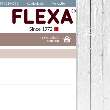
2571-919499-0
Kundenlogin
Merkzettel
Ihr Warenkorb
0,00 EUR
Schrauben für Hit Produkte
sen?
Schrauben für Trendy Produkte