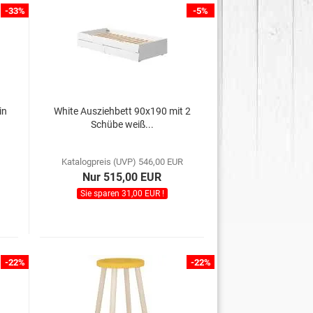
-33%
-5%
in
White Ausziehbett 90x190 mit 2
Schübe weiß...
Katalogpreis (UVP) 546,00 EUR
Nur 515,00 EUR
Sie sparen 31,00 EUR !
-22%
-22%