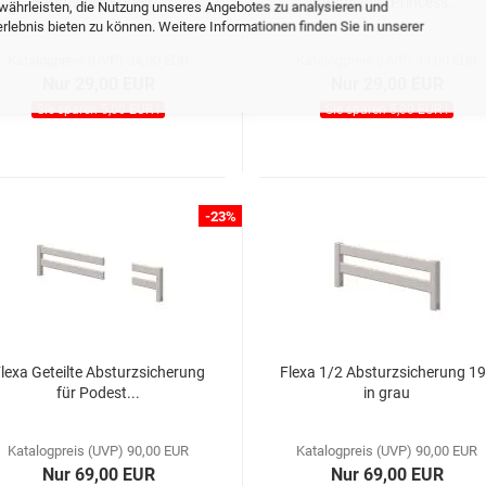
Baumwolle Forest...
Baumwolle Princess...
währleisten, die Nutzung unseres Angebotes zu analysieren und
lebnis bieten zu können. Weitere Informationen finden Sie in unserer
Katalogpreis (UVP) 34,00 EUR
Katalogpreis (UVP) 34,00 EUR
Nur 29,00 EUR
Nur 29,00 EUR
Sie sparen 5,00 EUR !
Sie sparen 5,00 EUR !
-23%
lexa Geteilte Absturzsicherung
Flexa 1/2 Absturzsicherung 1
für Podest...
in grau
Katalogpreis (UVP) 90,00 EUR
Katalogpreis (UVP) 90,00 EUR
Nur 69,00 EUR
Nur 69,00 EUR