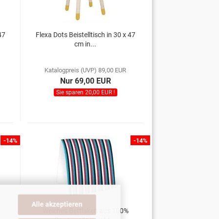
47
Flexa Dots Beistelltisch in 30 x 47
cm in...
Katalogpreis (UVP) 89,00 EUR
Nur 69,00 EUR
Sie sparen 20,00 EUR !
-14%
-14%
Alle akzeptieren
Weiches Bettlaken aus 100%