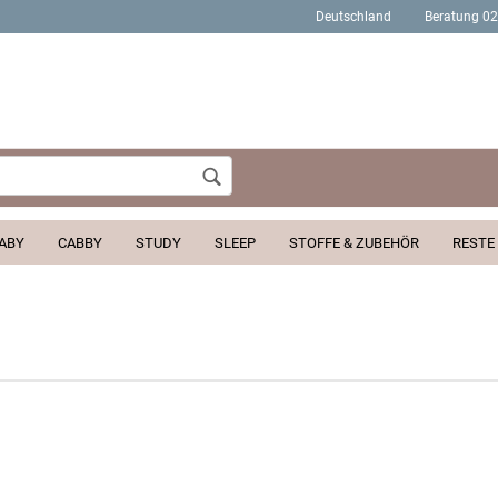
Deutschland
Beratung 0
Wohnort
ABY
CABBY
STUDY
SLEEP
STOFFE & ZUBEHÖR
RESTE
Konto erstellen
Passwort verges