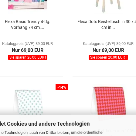
Flexa Basic Trendy 4-tlg.
Flexa Dots Beistelltisch in 30 x 
Vorhang 74 cm,...
cm in...
Katalogpreis (UVP) 89,00 EUR
Katalogpreis (UVP) 89,00 EUR
Nur 69,00 EUR
Nur 69,00 EUR
Sie sparen 20,00 EUR !
Sie sparen 20,00 EUR !
-14%
et Cookies und andere Technologien
Weiches Bettlaken aus 100%
Weiches Bettlaken aus 100%
e Technologien, auch von Drittanbietern, um die ordentliche