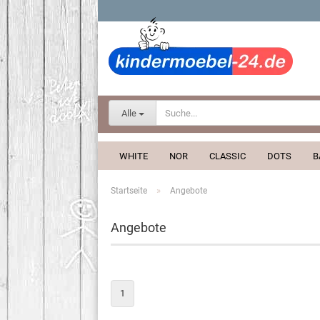
Alle
WHITE
NOR
CLASSIC
DOTS
B
»
Startseite
Angebote
Angebote
1