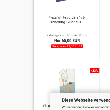
Flexa White vordere 1/2-
Sicherung 190er aus...
Katalogpreis (UVP) 76,00 EUR
Nur 65,00 EUR
Sie sparen 11,00 EUR !
-23%
Diese Webseite verwend
Flexa Classic Bettwäsche Motiv
Wir verwenden Cookies und ähnlich