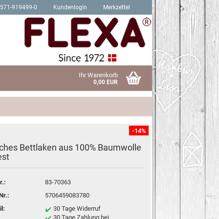
2571-919499-0
Kundenlogin
Merkzettel
Ihr Warenkorb
0,00 EUR
-14%
ches Bettlaken aus 100% Baumwolle
Schrauben für Hit Produkte
est
sen?
Schrauben für Trendy Produkte
r.:
83-70363
Nr.:
5706459083780
l:
30 Tage Widerruf
30 Tage Zahlung bei