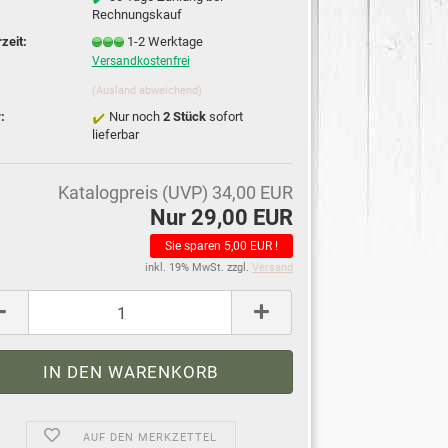
Rechnungskauf
rzeit:
1-2 Werktage
Versandkostenfrei
(Ausland abweichend)
:
Nur noch
2 Stück
sofort
lieferbar
Katalogpreis (UVP) 34,00 EUR
Nur 29,00 EUR
Sie sparen 5,00 EUR !
inkl. 19% MwSt. zzgl.
Versand
AUF DEN MERKZETTEL