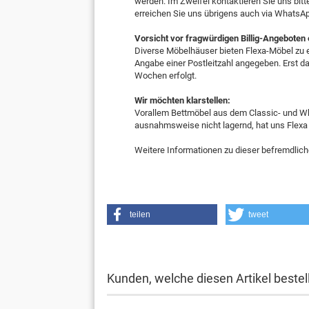
werden. Im Zweifel kontaktieren Sie uns bitt
erreichen Sie uns übrigens auch via WhatsA
Vorsicht vor fragwürdigen Billig-Angeboten
Diverse Möbelhäuser bieten Flexa-Möbel zu e
Angabe einer Postleitzahl angegeben. Erst dan
Wochen erfolgt.
Wir möchten klarstellen:
Vorallem Bettmöbel aus dem Classic- und Whi
ausnahmsweise nicht lagernd, hat uns Flexa
Weitere Informationen zu dieser befremdlich
teilen
tweet
Kunden, welche diesen Artikel bestel