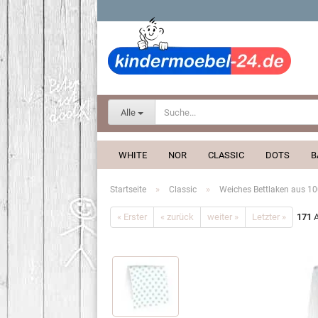
Alle
WHITE
NOR
CLASSIC
DOTS
B
»
»
Startseite
Classic
Weiches Bettlaken aus 1
« Erster
« zurück
weiter »
Letzter »
171
A