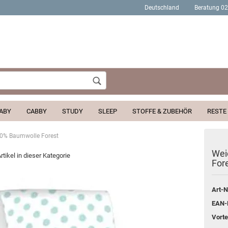
Deutschland
Beratung 0
Wohnort
ABY
CABBY
STUDY
SLEEP
STOFFE & ZUBEHÖR
RESTE
00% Baumwolle Forest
Konto erstellen
Wei
rtikel in dieser Kategorie
For
Passwort verges
Art-N
EAN-
Vortei