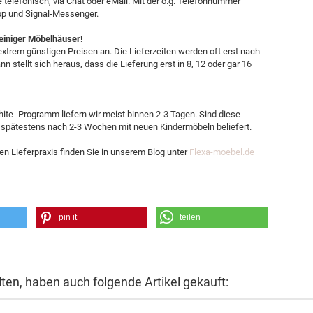
e telefonisch, via Chat oder eMail. Mit der o.g. Telefonnummer
pp und Signal-Messenger.
 einiger Möbelhäuser!
xtrem günstigen Preisen an. Die Lieferzeiten werden oft erst nach
n stellt sich heraus, dass die Lieferung erst in 8, 12 oder gar 16
te- Programm liefern wir meist binnen 2-3 Tagen. Sind diese
 spätestens nach 2-3 Wochen mit neuen Kindermöbeln beliefert.
en Lieferpraxis finden Sie in unserem Blog unter
Flexa-moebel.de
pin it
teilen
lten, haben auch folgende Artikel gekauft: