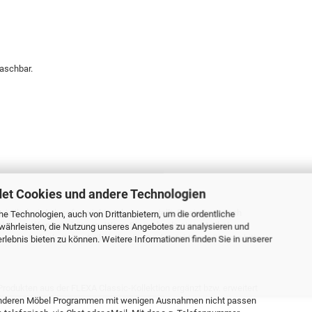
aschbar.
et Cookies und andere Technologien
 Artikel wird ab sofort nicht mehr hergestellt. Es sind nur noch
e Technologien, auch von Drittanbietern, um die ordentliche
kt vergriffen sein können. Wenn Sie mehr als einen Artikel
währleisten, die Nutzung unseres Angebotes zu analysieren und
ur Lieferbarkeit des Artikels benötigen, kontaktieren Sie uns bitte
lebnis bieten zu können. Weitere Informationen finden Sie in unserer
Produkten aus der FLEXA Classic-Kollektion ergänzt bzw. erweitert
s anderen Möbel Programmen mit wenigen Ausnahmen nicht passen