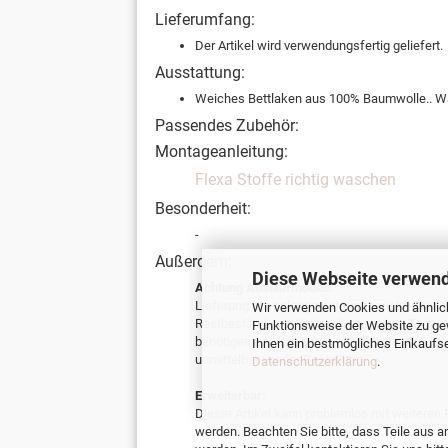
Lieferumfang:
Der Artikel wird verwendungsfertig geliefert.
Ausstattung:
Weiches Bettlaken aus 100% Baumwolle.. W
Passendes Zubehör:
Montageanleitung:
Flexa Stoffe richtig waschen
Besonderheit:
-
Außerdem:
Diese Webseite verwend
Achtung Auslaufmodell:
Lieferung nur solange der Vorat reicht! Dieser
Wir verwenden Cookies und ähnlich
Restbestände verfügbar die zu jedem Zeitpun
Funktionsweise der Website zu ge
benötigen und/oder eine verbindliche Zusage z
Ihnen ein bestmögliches Einkaufser
unmittelbar vor der Bestellung.
Datenschutzerklärung
.
Erweiterbar:
Dieser Artikel kann problemlos mit weiteren 
werden. Beachten Sie bitte, dass Teile au