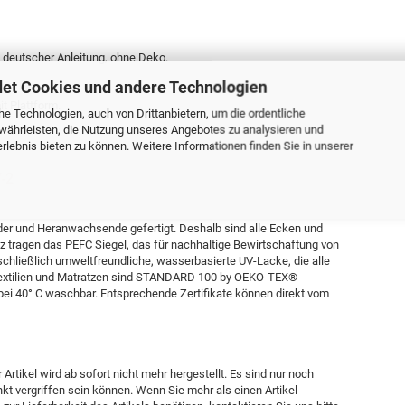
n, deutscher Anleitung, ohne Deko.
et Cookies und andere Technologien
t Plattform.
e Technologien, auch von Drittanbietern, um die ordentliche
währleisten, die Nutzung unseres Angebotes zu analysieren und
lebnis bieten zu können. Weitere Informationen finden Sie in unserer
-2
der und Heranwachsende gefertigt. Deshalb sind alle Ecken und
 tragen das PEFC Siegel, das für nachhaltige Bewirtschaftung von
schließlich umweltfreundliche, wasserbasierte UV-Lacke, die alle
 Textilien und Matratzen sind STANDARD 100 by OEKO-TEX®
ien bei 40° C waschbar. Entsprechende Zertifikate können direkt vom
 Artikel wird ab sofort nicht mehr hergestellt. Es sind nur noch
kt vergriffen sein können. Wenn Sie mehr als einen Artikel