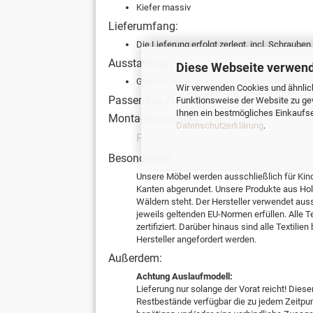
Kiefer massiv
Lieferumfang:
Die Lieferung erfolgt zerlegt, incl. Schraube
Ausstattung:
Diese Webseite verwend
Geteilte Absturzsicherung zur Verwendung mi
Wir verwenden Cookies und ähnlich
Passendes Zubehör:
Funktionsweise der Website zu ge
Ihnen ein bestmögliches Einkaufser
Montageanleitung:
Datenschutzerklärung
.
PDF-Montageanleitung zu 80-01607
Besonderheit:
Unsere Möbel werden ausschließlich für Kin
Kanten abgerundet. Unsere Produkte aus Holz
Wäldern steht. Der Hersteller verwendet aus
jeweils geltenden EU-Normen erfüllen. Alle
zertifiziert. Darüber hinaus sind alle Textil
Hersteller angefordert werden.
Außerdem:
Achtung Auslaufmodell:
Lieferung nur solange der Vorat reicht! Dieser
Restbestände verfügbar die zu jedem Zeitpun