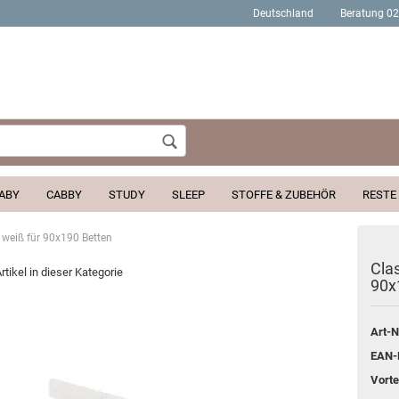
Deutschland
Beratung 0
Wohnort
ABY
CABBY
STUDY
SLEEP
STOFFE & ZUBEHÖR
RESTE
g weiß für 90x190 Betten
Konto erstellen
Clas
rtikel in dieser Kategorie
90x
Passwort verges
Art-N
EAN-
Vortei