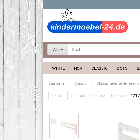
Alle
WHITE
NOR
CLASSIC
DOTS
B
»
»
Startseite
Classic
Classic geteilte Sicherun
« Erster
« zurück
weiter »
Letzter »
171
A