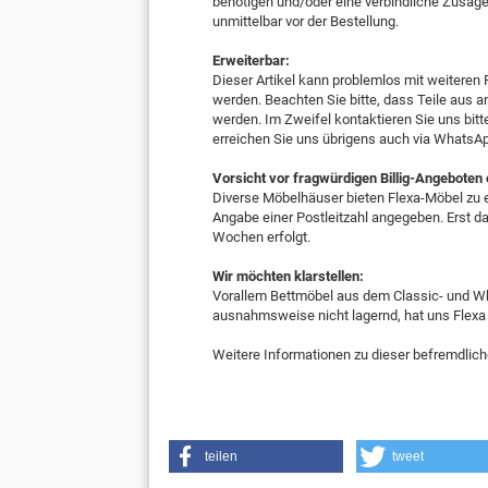
benötigen und/oder eine verbindliche Zusage z
unmittelbar vor der Bestellung.
Erweiterbar:
Dieser Artikel kann problemlos mit weiteren 
werden. Beachten Sie bitte, dass Teile au
werden. Im Zweifel kontaktieren Sie uns bitt
erreichen Sie uns übrigens auch via WhatsA
Vorsicht vor fragwürdigen Billig-Angeboten
Diverse Möbelhäuser bieten Flexa-Möbel zu e
Angabe einer Postleitzahl angegeben. Erst dan
Wochen erfolgt.
Wir möchten klarstellen:
Vorallem Bettmöbel aus dem Classic- und Whi
ausnahmsweise nicht lagernd, hat uns Flexa
Weitere Informationen zu dieser befremdlich
teilen
tweet