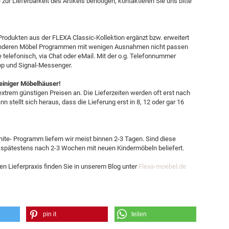
ur Lieferbarkeit des Artikels benötigen, kontaktieren Sie uns bitte
Produkten aus der FLEXA Classic-Kollektion ergänzt bzw. erweitert
s anderen Möbel Programmen mit wenigen Ausnahmen nicht passen
e telefonisch, via Chat oder eMail. Mit der o.g. Telefonnummer
pp und Signal-Messenger.
 einiger Möbelhäuser!
xtrem günstigen Preisen an. Die Lieferzeiten werden oft erst nach
n stellt sich heraus, dass die Lieferung erst in 8, 12 oder gar 16
te- Programm liefern wir meist binnen 2-3 Tagen. Sind diese
 spätestens nach 2-3 Wochen mit neuen Kindermöbeln beliefert.
en Lieferpraxis finden Sie in unserem Blog unter
Flexa-moebel.de
pin it
teilen