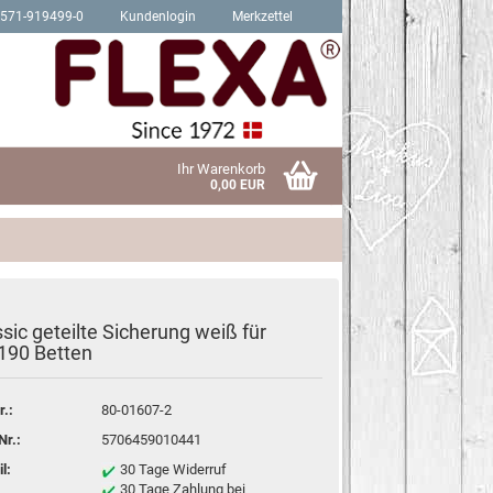
2571-919499-0
Kundenlogin
Merkzettel
Ihr Warenkorb
0,00 EUR
sic geteilte Sicherung weiß für
Schrauben für Hit Produkte
190 Betten
sen?
Schrauben für Trendy Produkte
r.:
80-01607-2
Nr.:
5706459010441
l:
30 Tage Widerruf
30 Tage Zahlung bei