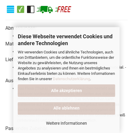
Abmessungen:
Diese Webseite verwendet Cookies und
L x B(T) x H in mm = 420x425x508
andere Technologien
Material:
Korpus und Fronten Kiefer massiv
Wir verwenden Cookies und ähnliche Technologien, auch
von Drittanbietern, um die ordentliche Funktionsweise der
Lieferumfang:
Website zu gewährleisten, die Nutzung unseres
Geliefert wird nur das Nachtschränkchen incl. Montagematerial. -
Angebotes zu analysieren und Ihnen ein bestmögliches
OHNE Deko - Lieferung erfolgt zerlegt
Einkaufserlebnis bieten zu können. Weitere Informationen
finden Sie in unserer
Datenschutzerklärung
.
Ausstattung:
Das Flexa (Thuka) Trendy Nachtschränkchen besteht aus
Alle akzeptieren
massiver nordeuropäischer Kiefer, die Fronten aus stabilen
mitteldichten Faserplatten (MDF). Das Schränkchen kann
wahlweise auf Füsse oder auf Rollen aufgebaut werden. Das
Alle ablehnen
Nachtschränkchen aus dem Trendy-Systemprogramm des
dänischen Herstellers Flexa (Thuka) ist in den Grundfarben weiß
(WhiteWash) und natur (klar lackiert) erhältlich.
Weitere Informationen
Passendes Zubehör: