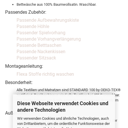
Bettwäsche aus 100% Baumwollsatin. Waschbar.
Passendes Zubehör:
Passende Aufbewahrungskiste
Passende Höhle
Passender Spielvorhang
Passende Vorhangverlängerung
Passende Betttaschen
Passende Nackenkissen
Passender Sitzsack
Montageanleitung:
Flexa Stoffe richtig waschen
Besonderheit:
Alle Textilien und Matratzen sind STANDARD 100 by OEKO-TEX®
zertifiziert. Darüber hinaus sind alle Textilien bei 40° C waschbar.
Die Stoffe können um 5-10% einlaufen und müssen deshalb im
Diese Webseite verwendet Cookies und
feuchten Zustand in Form gezogen werden.
andere Technologien
Außerdem:
Wir verwenden Cookies und ähnliche Technologien, auch
Dieser Artikel kann problemlos mit weiteren Produkten aus der
von Drittanbietern, um die ordentliche Funktionsweise der
FLEXA Classic-Kollektion ergänzt bzw. erweitert werden.