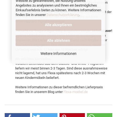
Website zu gewährleisten, die Nutzung unseres
Beachten Sie bitte, dass Teile aus anderen Möbel Programmen
Angebotes zu analysieren und Ihnen ein bestmögliches
mit wenigen Ausnahmen nicht passen werden. Im Zweifel
Einkaufserlebnis bieten zu können. Weitere Informationen
kontaktieren Sie uns bitte telefonisch, via Chat oder eMail. Mit der
finden Sie in unserer
Datenschutzerklärung
.
o.g. Telefonnummer erreichen Sie uns übrigens auch via
WhatsApp und Signal-Messenger.
Alle akzeptieren
Vorsicht vor fragwürdigen Billig-Angeboten einiger Möbelhäuser!
Diverse Möbelhäuser bieten Flexa-Möbel zu extrem günstigen
Preisen an. Die Lieferzeiten werden oft erst nach Angabe einer
Alle ablehnen
Postleitzahl angegeben. Erst dann stellt sich heraus, dass die
Lieferung erst in 8, 12 oder gar 16 Wochen erfolgt.
Weitere Informationen
Wir möchten klarstellen:
Vorallem Bettmöbel aus dem Classic- und White- Programm
liefern wir meist binnen 2-3 Tagen. Sind diese ausnahmsweise
nicht lagernd, hat uns Flexa spätestens nach 2-3 Wochen mit
neuen Kindermöbeln beliefert.
Weitere Informationen zu dieser befremdlichen Lieferpraxis
finden Sie in unserem Blog unter
Flexa-moebel.de