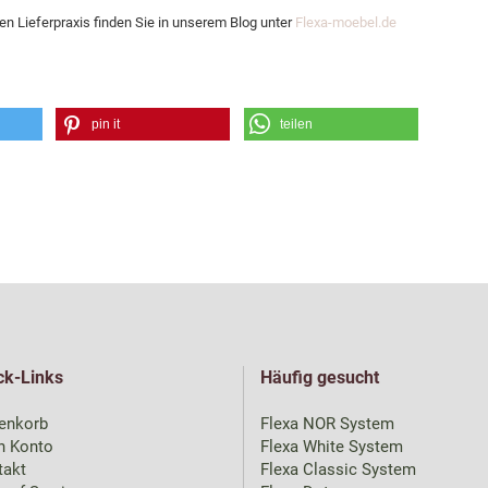
en Lieferpraxis finden Sie in unserem Blog unter
Flexa-moebel.de
pin it
teilen
ck-Links
Häufig gesucht
enkorb
Flexa NOR System
n Konto
Flexa White System
takt
Flexa Classic System