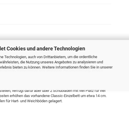
et Cookies und andere Technologien
e Technologien, auch von Drittanbietern, um die ordentliche
währleisten, die Nutzung unseres Angebotes zu analysieren und
lebnis bieten zu können. Weitere Informationen finden Sie in unserer
agematerial, Rolllattenrost und deutscher Aufbauanleitung, jedoch
ellen, verfügt dafür aber über 2 Schubladen mit viel Platz für viel
fosten erhöhen das vorhandene Classic-Einzelbett um etwa 14 cm.
len für Hart- und Weichböden gelagert.