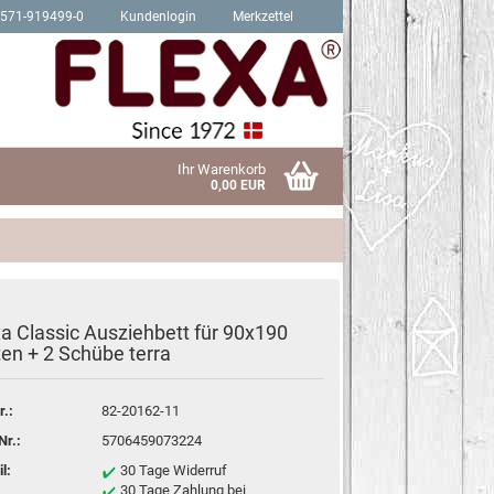
2571-919499-0
Kundenlogin
Merkzettel
Ihr Warenkorb
0,00 EUR
xa Classic Ausziehbett für 90x190
Schrauben für Hit Produkte
ten + 2 Schübe terra
sen?
Schrauben für Trendy Produkte
r.:
82-20162-11
Nr.:
5706459073224
l:
30 Tage Widerruf
30 Tage Zahlung bei