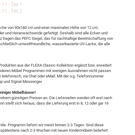
1 - Teil 1
1 - Teil 2
fläche von 90x180 cm und einer maximalen Höhe von 12 cm.
der und Heranwachsende gefertigt. Deshalb sind alle Ecken und
 tragen das PEFC Siegel, das für nachhaltige Bewirtschaftung von
schließlich umweltfreundliche, wasserbasierte UV-Lacke, die alle
Produkten aus der FLEXA Classic-Kollektion ergänzt bzw. erweitert
s anderen Möbel Programmen mit wenigen Ausnahmen nicht passen
e telefonisch, via Chat oder eMail. Mit der o.g. Telefonnummer
pp und Signal-Messenger.
 einiger Möbelhäuser!
xtrem günstigen Preisen an. Die Lieferzeiten werden oft erst nach
n stellt sich heraus, dass die Lieferung erst in 8, 12 oder gar 16
te- Programm liefern wir meist binnen 2-3 Tagen. Sind diese
 spätestens nach 2-3 Wochen mit neuen Kindermöbeln beliefert.