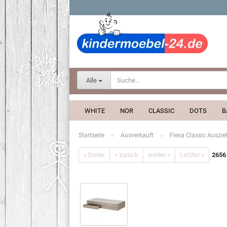
Alle
WHITE
NOR
CLASSIC
DOTS
B
»
»
Startseite
Ausverkauft
Flexa Classic Auszie
« Erster
« zurück
weiter »
Letzter »
2656