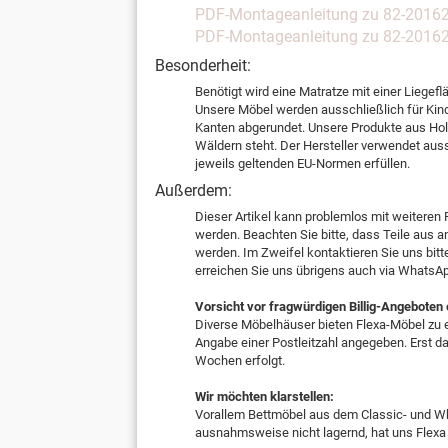
PDF-Montageanleitung zu 82-20162-1
PDF-Montageanleitung zu 82-20162-1
Besonderheit:
Benötigt wird eine Matratze mit einer Liege
Unsere Möbel werden ausschließlich für Kin
Kanten abgerundet. Unsere Produkte aus Holz
Wäldern steht. Der Hersteller verwendet aus
jeweils geltenden EU-Normen erfüllen.
Außerdem:
Dieser Artikel kann problemlos mit weiteren 
werden. Beachten Sie bitte, dass Teile au
werden. Im Zweifel kontaktieren Sie uns bitt
erreichen Sie uns übrigens auch via WhatsA
Vorsicht vor fragwürdigen Billig-Angeboten
Diverse Möbelhäuser bieten Flexa-Möbel zu e
Angabe einer Postleitzahl angegeben. Erst dan
Wochen erfolgt.
Wir möchten klarstellen:
Vorallem Bettmöbel aus dem Classic- und Whi
ausnahmsweise nicht lagernd, hat uns Flexa