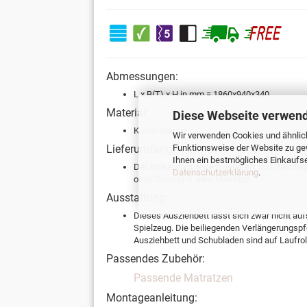
Abmessungen:
L x B(T) x H in mm = 1860x940x340
Material:
Diese Webseite verwend
Kiefer massiv
Wir verwenden Cookies und ähnlich
Funktionsweise der Website zu ge
Lieferumfang:
Ihnen ein bestmögliches Einkaufser
Der Artikel wird zerlegt geliefert, incl. Mont
Datenschutzerklärung
.
ohne Deko und ohne Matratze.
Ausstattung:
Dieses Ausziehbett lässt sich zwar nicht aufst
Spielzeug. Die beiliegenden Verlängerungsp
Ausziehbett und Schubladen sind auf Laufrol
Passendes Zubehör:
Passende Matratzen
Montageanleitung: