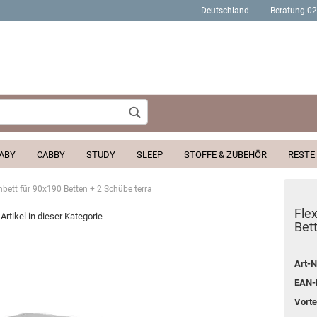
Deutschland
Beratung 0
Wohnort
ABY
CABBY
STUDY
SLEEP
STOFFE & ZUBEHÖR
RESTE
hbett für 90x190 Betten + 2 Schübe terra
Konto erstellen
Fle
Artikel in dieser Kategorie
Bet
Passwort verges
Art-N
EAN-
Vortei