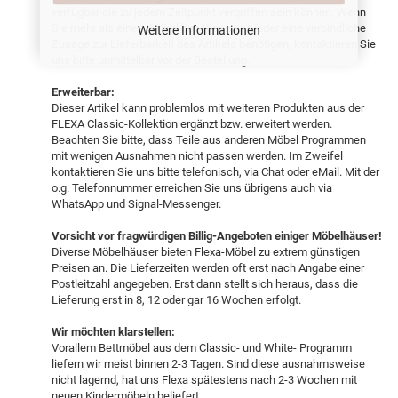
verfügbar die zu jedem Zeitpunkt vergriffen sein können. Wenn
Sie mehr als einen Artikel benötigen und/oder eine verbindliche
Weitere Informationen
Zusage zur Lieferbarkeit des Artikels benötigen, kontaktieren Sie
uns bitte unmittelbar vor der Bestellung.
Erweiterbar:
Dieser Artikel kann problemlos mit weiteren Produkten aus der
FLEXA Classic-Kollektion ergänzt bzw. erweitert werden.
Beachten Sie bitte, dass Teile aus anderen Möbel Programmen
mit wenigen Ausnahmen nicht passen werden. Im Zweifel
kontaktieren Sie uns bitte telefonisch, via Chat oder eMail. Mit der
o.g. Telefonnummer erreichen Sie uns übrigens auch via
WhatsApp und Signal-Messenger.
Vorsicht vor fragwürdigen Billig-Angeboten einiger Möbelhäuser!
Diverse Möbelhäuser bieten Flexa-Möbel zu extrem günstigen
Preisen an. Die Lieferzeiten werden oft erst nach Angabe einer
Postleitzahl angegeben. Erst dann stellt sich heraus, dass die
Lieferung erst in 8, 12 oder gar 16 Wochen erfolgt.
Wir möchten klarstellen:
Vorallem Bettmöbel aus dem Classic- und White- Programm
liefern wir meist binnen 2-3 Tagen. Sind diese ausnahmsweise
nicht lagernd, hat uns Flexa spätestens nach 2-3 Wochen mit
neuen Kindermöbeln beliefert.