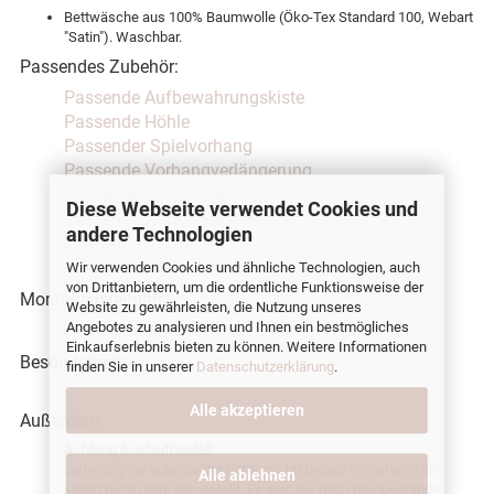
Bettwäsche aus 100% Baumwolle (Öko-Tex Standard 100, Webart
"Satin"). Waschbar.
Passendes Zubehör:
Passende Aufbewahrungskiste
Passende Höhle
Passender Spielvorhang
Passende Vorhangverlängerung
Passende Betttaschen
Diese Webseite verwendet Cookies und
Passende Nackenkissen
andere Technologien
Passender Sitzsack
Passendes Bettlaken
Wir verwenden Cookies und ähnliche Technologien, auch
von Drittanbietern, um die ordentliche Funktionsweise der
Montageanleitung:
Website zu gewährleisten, die Nutzung unseres
Angebotes zu analysieren und Ihnen ein bestmögliches
Flexa Stoffe richtig waschen
Einkaufserlebnis bieten zu können. Weitere Informationen
Besonderheit:
finden Sie in unserer
Datenschutzerklärung
.
-
Alle akzeptieren
Außerdem:
Achtung Auslaufmodell:
Lieferung nur solange der Vorat reicht! Dieser Artikel wird ab
Alle ablehnen
sofort nicht mehr hergestellt. Es sind nur noch Restbestände