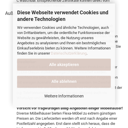
C waschbar. Entsprechende Zertifikate können direkt vom
Hersteller angefordert werden.
Diese Webseite verwendet Cookies und
Außerdem:
andere Technologien
Achtung Auslaufmodell:
Lieferung nur solange der Vorat reicht! Dieser Artikel wird ab
Wir verwenden Cookies und ähnliche Technologien, auch
sofort nicht mehr hergestellt. Es sind nur noch Restbestände
von Drittanbietern, um die ordentliche Funktionsweise der
verfügbar die zu jedem Zeitpunkt vergriffen sein können. Wenn
Website zu gewährleisten, die Nutzung unseres
Sie mehr als einen Artikel benötigen und/oder eine verbindliche
Angebotes zu analysieren und Ihnen ein bestmögliches
Zusage zur Lieferbarkeit des Artikels benötigen, kontaktieren Sie
Einkaufserlebnis bieten zu können. Weitere Informationen
uns bitte unmittelbar vor der Bestellung.
finden Sie in unserer
Datenschutzerklärung
.
Erweiterbar:
Alle akzeptieren
Dieser Artikel kann problemlos mit weiteren Produkten aus der
FLEXA Classic-Kollektion ergänzt bzw. erweitert werden.
Beachten Sie bitte, dass Teile aus anderen Möbel Programmen
Alle ablehnen
mit wenigen Ausnahmen nicht passen werden. Im Zweifel
kontaktieren Sie uns bitte telefonisch, via Chat oder eMail. Mit der
o.g. Telefonnummer erreichen Sie uns übrigens auch via
Weitere Informationen
WhatsApp und Signal-Messenger.
Vorsicht vor fragwürdigen Billig-Angeboten einiger Möbelhäuser!
Diverse Möbelhäuser bieten Flexa-Möbel zu extrem günstigen
Preisen an. Die Lieferzeiten werden oft erst nach Angabe einer
Postleitzahl angegeben. Erst dann stellt sich heraus, dass die