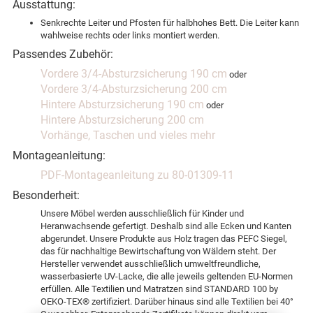
Ausstattung:
Senkrechte Leiter und Pfosten für halbhohes Bett. Die Leiter kann
wahlweise rechts oder links montiert werden.
Passendes Zubehör:
Vordere 3/4-Absturzsicherung 190 cm
oder
Vordere 3/4-Absturzsicherung 200 cm
Hintere Absturzsicherung 190 cm
oder
Hintere Absturzsicherung 200 cm
Vorhänge, Taschen und vieles mehr
Montageanleitung:
PDF-Montageanleitung zu 80-01309-11
Besonderheit:
Unsere Möbel werden ausschließlich für Kinder und
Heranwachsende gefertigt. Deshalb sind alle Ecken und Kanten
abgerundet. Unsere Produkte aus Holz tragen das PEFC Siegel,
das für nachhaltige Bewirtschaftung von Wäldern steht. Der
Hersteller verwendet ausschließlich umweltfreundliche,
wasserbasierte UV-Lacke, die alle jeweils geltenden EU-Normen
erfüllen. Alle Textilien und Matratzen sind STANDARD 100 by
OEKO-TEX® zertifiziert. Darüber hinaus sind alle Textilien bei 40°