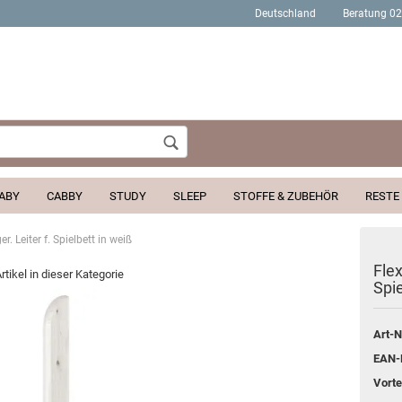
Deutschland
Beratung 0
Wohnort
ABY
CABBY
STUDY
SLEEP
STOFFE & ZUBEHÖR
RESTE
. Leiter f. Spielbett in weiß
Konto erstellen
Flex
rtikel in dieser Kategorie
Spie
Passwort verges
Art-N
EAN-
Vortei