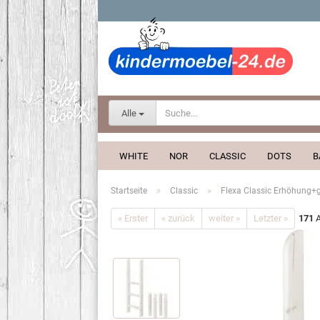
Alle
WHITE
NOR
CLASSIC
DOTS
B
»
»
Startseite
Classic
Flexa Classic Erhöhung+ger
« Erster
« zurück
weiter »
Letzter »
171
A