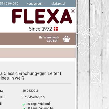
2571-919499-0
Kundenlogin
Merkzettel
Ihr Warenkorb
0,00 EUR
a Classic Erhöhung+ger. Leiter f.
Schrauben für Hit Produkte
lbett in weiß
sen?
Schrauben für Trendy Produkte
r.:
80-01309-2
Nr.:
5706459065816
l:
30 Tage Widerruf
30 Tage Zahlung bei