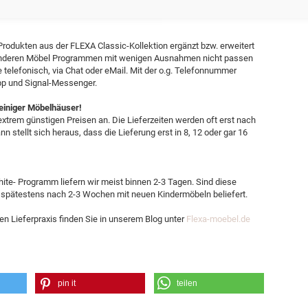
Produkten aus der FLEXA Classic-Kollektion ergänzt bzw. erweitert
s anderen Möbel Programmen mit wenigen Ausnahmen nicht passen
e telefonisch, via Chat oder eMail. Mit der o.g. Telefonnummer
pp und Signal-Messenger.
 einiger Möbelhäuser!
xtrem günstigen Preisen an. Die Lieferzeiten werden oft erst nach
n stellt sich heraus, dass die Lieferung erst in 8, 12 oder gar 16
te- Programm liefern wir meist binnen 2-3 Tagen. Sind diese
 spätestens nach 2-3 Wochen mit neuen Kindermöbeln beliefert.
en Lieferpraxis finden Sie in unserem Blog unter
Flexa-moebel.de
pin it
teilen