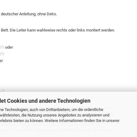
n, deutscher Anleitung, ohne Deko.
Bett. Die Leiter kann wahlweise rechts oder links montiert werden.
cm
oder
cm
er
-2
et Cookies und andere Technologien
der und Heranwachsende gefertigt. Deshalb sind alle Ecken und
e Technologien, auch von Drittanbietern, um die ordentliche
 tragen das PEFC Siegel, das für nachhaltige Bewirtschaftung von
währleisten, die Nutzung unseres Angebotes zu analysieren und
schließlich umweltfreundliche, wasserbasierte UV-Lacke, die alle
lebnis bieten zu können. Weitere Informationen finden Sie in unserer
 Textilien und Matratzen sind STANDARD 100 by OEKO-TEX®
ien bei 40° C waschbar. Entsprechende Zertifikate können direkt vom