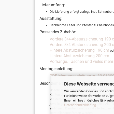
Lieferumfang:
Die Lieferung erfolgt zerlegt, incl. Schraube
Ausstattung:
Senkrechte Leiter und Pfosten für halbhohes 
Passendes Zubehör:
Vordere 3/4-Absturzsicherung 190 
Vordere 3/4-Absturzsicherung 200 
Hintere Absturzsicherung 190 cm
od
Hintere Absturzsicherung 200 cm
Vorhänge, Taschen und vieles mehr
Montageanleitung:
PDF-Montageanleitung zu 80-01309
Besonderheit:
Diese Webseite verwend
Unsere Möbel werden ausschließlich für Kin
Wir verwenden Cookies und ähnlich
Kanten abgerundet. Unsere Produkte aus Holz
Funktionsweise der Website zu ge
Wäldern steht. Der Hersteller verwendet aus
Ihnen ein bestmögliches Einkaufser
jeweils geltenden EU-Normen erfüllen. Alle
Datenschutzerklärung
.
zertifiziert. Darüber hinaus sind alle Textil
Hersteller angefordert werden.