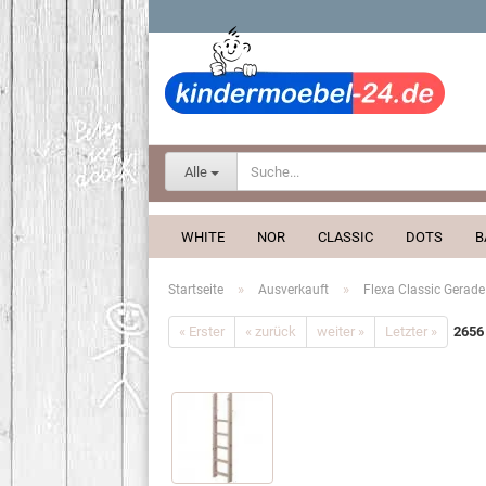
Alle
WHITE
NOR
CLASSIC
DOTS
B
»
»
Startseite
Ausverkauft
Flexa Classic Gerade 
« Erster
« zurück
weiter »
Letzter »
2656