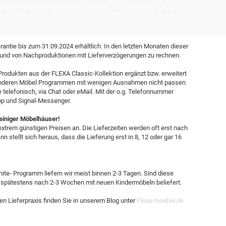
 Textilien und Matratzen sind STANDARD 100 by OEKO-TEX®
ien bei 40° C waschbar. Entsprechende Zertifikate können direkt vom
antie bis zum 31.09.2024 erhältlich. In den letzten Monaten dieser
rund von Nachproduktionen mit Lieferverzögerungen zu rechnen.
Produkten aus der FLEXA Classic-Kollektion ergänzt bzw. erweitert
s anderen Möbel Programmen mit wenigen Ausnahmen nicht passen
e telefonisch, via Chat oder eMail. Mit der o.g. Telefonnummer
pp und Signal-Messenger.
 einiger Möbelhäuser!
xtrem günstigen Preisen an. Die Lieferzeiten werden oft erst nach
n stellt sich heraus, dass die Lieferung erst in 8, 12 oder gar 16
te- Programm liefern wir meist binnen 2-3 Tagen. Sind diese
 spätestens nach 2-3 Wochen mit neuen Kindermöbeln beliefert.
en Lieferpraxis finden Sie in unserem Blog unter
Flexa-moebel.de