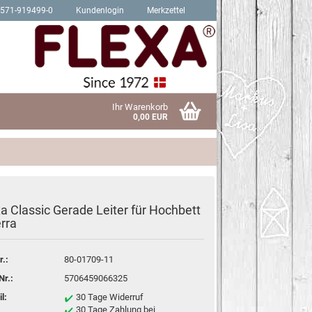
2571-919499-0
Kundenlogin
Merkzettel
Ihr Warenkorb
0,00 EUR
xa Classic Gerade Leiter für Hochbett
Schrauben für Hit Produkte
erra
sen?
Schrauben für Trendy Produkte
r.:
80-01709-11
Nr.:
5706459066325
l:
30 Tage Widerruf
30 Tage Zahlung bei