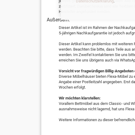
jeweils geltenden EU-Normen erfüllen. Alle
Datenschutzerklärung
.
zertifiziert. Darüber hinaus sind alle Textil
Hersteller angefordert werden.
Außerdem:
Dieser Artikel ist im Rahmen der Nachkaufgar
5-jährigen Nachkaufgarantie ist jedoch aufg
Dieser Artikel kann problemlos mit weiteren 
werden. Beachten Sie bitte, dass Teile au
werden. Im Zweifel kontaktieren Sie uns bitt
erreichen Sie uns übrigens auch via WhatsA
Vorsicht vor fragwürdigen Billig-Angeboten
Diverse Möbelhäuser bieten Flexa-Möbel zu e
Angabe einer Postleitzahl angegeben. Erst dan
Wochen erfolgt.
Wir möchten klarstellen:
Vorallem Bettmöbel aus dem Classic- und Whi
ausnahmsweise nicht lagernd, hat uns Flexa
Weitere Informationen zu dieser befremdlich