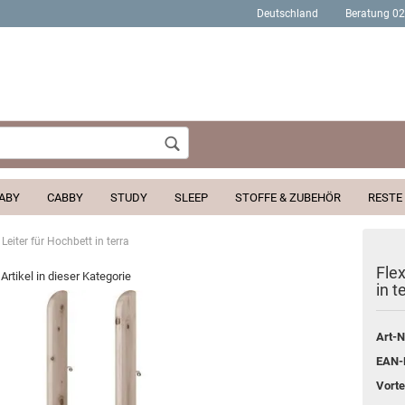
Deutschland
Beratung 0
Wohnort
ABY
CABBY
STUDY
SLEEP
STOFFE & ZUBEHÖR
RESTE
Leiter für Hochbett in terra
Konto erstellen
Fle
Artikel in dieser Kategorie
in t
Passwort verges
Art-N
EAN-
Vortei