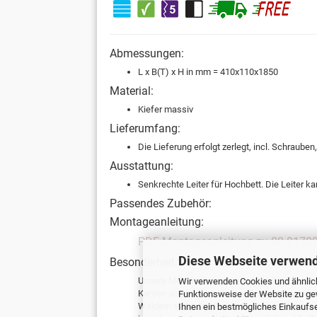
Abmessungen:
L x B(T) x H in mm = 410x110x1850
Material:
Kiefer massiv
Lieferumfang:
Die Lieferung erfolgt zerlegt, incl. Schraube
Ausstattung:
Senkrechte Leiter für Hochbett. Die Leiter k
Passendes Zubehör:
Montageanleitung:
PDF-Montageanleitung zu 80-0170
Diese Webseite verwend
Besonderheit:
Unsere Möbel werden ausschließlich für Kin
Wir verwenden Cookies und ähnlich
Kanten abgerundet. Unsere Produkte aus Holz
Funktionsweise der Website zu ge
Wäldern steht. Der Hersteller verwendet aus
Ihnen ein bestmögliches Einkaufser