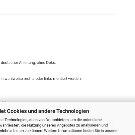
n, deutscher Anleitung, ohne Deko.
ann wahlweise rechts oder links montiert werden.
9-11
et Cookies und andere Technologien
der und Heranwachsende gefertigt. Deshalb sind alle Ecken und
e Technologien, auch von Drittanbietern, um die ordentliche
 tragen das PEFC Siegel, das für nachhaltige Bewirtschaftung von
währleisten, die Nutzung unseres Angebotes zu analysieren und
schließlich umweltfreundliche, wasserbasierte UV-Lacke, die alle
lebnis bieten zu können. Weitere Informationen finden Sie in unserer