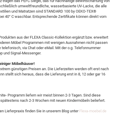
 tragen das PEFC Siegel, das für nachhaltige Bewirtschaftung von
schließlich umweltfreundliche, wasserbasierte UV-Lacke, die alle
 Textilien und Matratzen sind STANDARD 100 by OEKO-TEX®
ien bei 40° C waschbar. Entsprechende Zertifikate können direkt vom
Produkten aus der FLEXA Classic-Kollektion ergänzt bzw. erweitert
s anderen Möbel Programmen mit wenigen Ausnahmen nicht passen
e telefonisch, via Chat oder eMail. Mit der o.g. Telefonnummer
pp und Signal-Messenger.
 einiger Möbelhäuser!
xtrem günstigen Preisen an. Die Lieferzeiten werden oft erst nach
n stellt sich heraus, dass die Lieferung erst in 8, 12 oder gar 16
te- Programm liefern wir meist binnen 2-3 Tagen. Sind diese
 spätestens nach 2-3 Wochen mit neuen Kindermöbeln beliefert.
en Lieferpraxis finden Sie in unserem Blog unter
Flexa-moebel.de