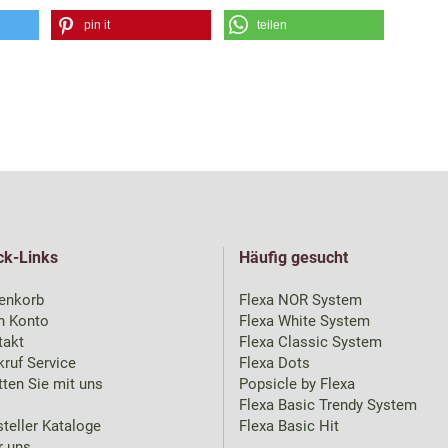
pin it
teilen
ck-Links
Häufig gesucht
enkorb
Flexa NOR System
n Konto
Flexa White System
takt
Flexa Classic System
ruf Service
Flexa Dots
ten Sie mit uns
Popsicle by Flexa
Flexa Basic Trendy System
teller Kataloge
Flexa Basic Hit
r uns