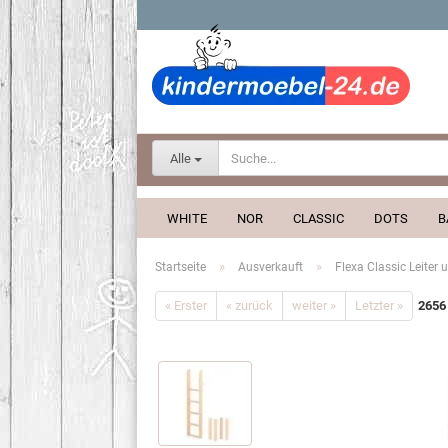
Alle
WHITE
NOR
CLASSIC
DOTS
B
»
»
Startseite
Ausverkauft
Flexa Classic Leiter
« Erster
« zurück
weiter »
Letzter »
2656