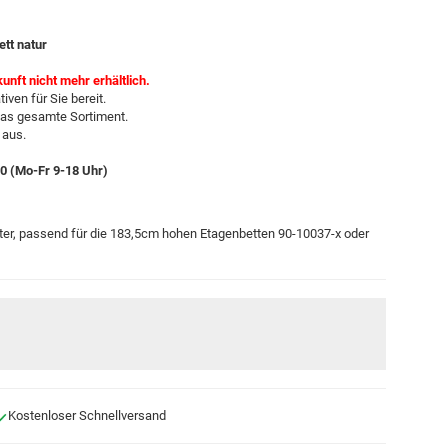
ett natur
kunft nicht mehr erhältlich.
iven für Sie bereit.
das gesamte Sortiment.
 aus.
-0 (Mo-Fr 9-18 Uhr)
ter, passend für die 183,5cm hohen Etagenbetten 90-10037-x oder
Kostenloser Schnellversand