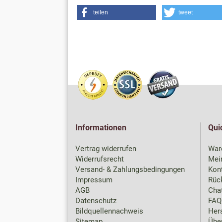
teilen
tweet
Informationen
Qui
Vertrag widerrufen
War
Widerrufsrecht
Mei
Versand- & Zahlungsbedingungen
Kon
Impressum
Rück
AGB
Chat
Datenschutz
FAQ
Bildquellennachweis
Hers
Sitemap
Übe