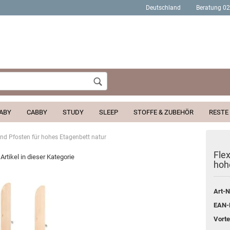
Deutschland
Beratung 0
Wohnort
ABY
CABBY
STUDY
SLEEP
STOFFE & ZUBEHÖR
RESTE
 und Pfosten für hohes Etagenbett natur
Konto erstellen
Flex
Artikel in dieser Kategorie
hoh
Passwort verges
Art-N
EAN-
Vortei