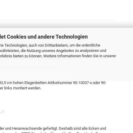
et Cookies und andere Technologien
e Technologien, auch von Drittanbietern, um die ordentliche
währleisten, die Nutzung unseres Angebotes zu analysieren und
lebnis bieten zu können. Weitere Informationen finden Sie in unserer
n, deutscher Anleitung, ohne Deko.
183,5 cm hohen Etagenbetten Artikelnummer 90-10037-x oder 90-
er links montiert werden.
-1
der und Heranwachsende gefertigt. Deshalb sind alle Ecken und