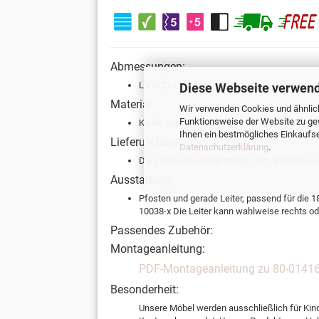
Abmessungen:
L x B(T) x H in mm = 410x110x1615 (Leiter)
Diese Webseite verwend
Material:
Wir verwenden Cookies und ähnlich
Funktionsweise der Website zu ge
Kiefer massiv
Ihnen ein bestmögliches Einkaufser
Lieferumfang:
Datenschutzerklärung
.
Die Lieferung erfolgt zerlegt, incl. Schraube
Ausstattung:
Pfosten und gerade Leiter, passend für die 
10038-x Die Leiter kann wahlweise rechts od
Passendes Zubehör:
Montageanleitung:
PDF-Montageanleitung zu 80-01416
Besonderheit:
Unsere Möbel werden ausschließlich für Kin