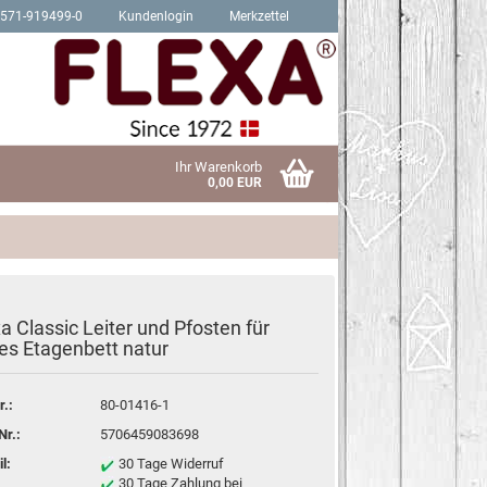
2571-919499-0
Kundenlogin
Merkzettel
Ihr Warenkorb
0,00 EUR
a Classic Leiter und Pfosten für
Schrauben für Hit Produkte
es Etagenbett natur
sen?
Schrauben für Trendy Produkte
r.:
80-01416-1
Nr.:
5706459083698
l:
30 Tage Widerruf
30 Tage Zahlung bei