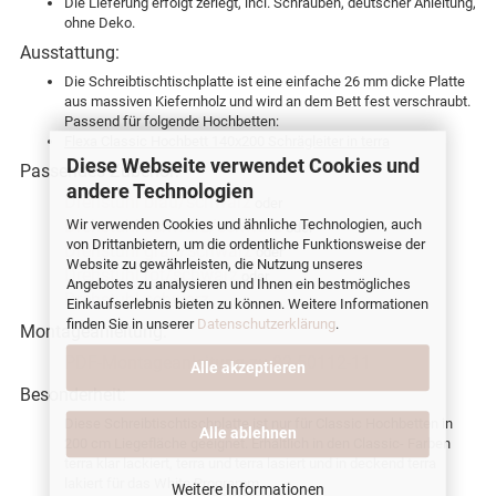
Die Lieferung erfolgt zerlegt, incl. Schrauben, deutscher Anleitung,
ohne Deko.
Ausstattung:
Die Schreibtischtischplatte ist eine einfache 26 mm dicke Platte
aus massiven Kiefernholz und wird an dem Bett fest verschraubt.
Passend für folgende Hochbetten:
Flexa Classic Hochbett 140x200 Schrägleiter in terra
Diese Webseite verwendet Cookies und
Passendes Zubehör:
andere Technologien
Drehstuhl blau/schwarz
oder
Wir verwenden Cookies und ähnliche Technologien, auch
Drehstuhl schwarz/schwarz
oder
von Drittanbietern, um die ordentliche Funktionsweise der
Drehstuhl grau/schwarz
oder
Website zu gewährleisten, die Nutzung unseres
Drehstuhl rot/schwarz
oder
Angebotes zu analysieren und Ihnen ein bestmögliches
Drehstuhl schwarz
Einkaufserlebnis bieten zu können. Weitere Informationen
finden Sie in unserer
Datenschutzerklärung
.
Montageanleitung:
PDF-Montageanleitung zu 82-50112-11
Alle akzeptieren
Besonderheit:
Diese Schreibtischtischplatte ist nur für Classic Hochbetten in
Alle ablehnen
200 cm Liegefläche geeignet. Erhältlich in den Classic- Farben
terra klar lackiert, terra und terra lasiert und in deckend terra
lakiert für das White Programm
Weitere Informationen