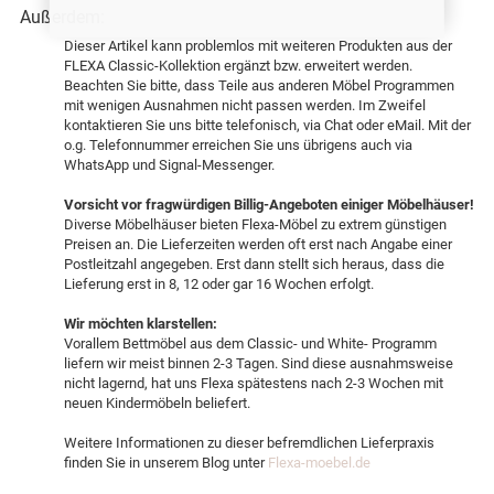
Außerdem:
Dieser Artikel kann problemlos mit weiteren Produkten aus der
FLEXA Classic-Kollektion ergänzt bzw. erweitert werden.
Beachten Sie bitte, dass Teile aus anderen Möbel Programmen
mit wenigen Ausnahmen nicht passen werden. Im Zweifel
kontaktieren Sie uns bitte telefonisch, via Chat oder eMail. Mit der
o.g. Telefonnummer erreichen Sie uns übrigens auch via
WhatsApp und Signal-Messenger.
Vorsicht vor fragwürdigen Billig-Angeboten einiger Möbelhäuser!
Diverse Möbelhäuser bieten Flexa-Möbel zu extrem günstigen
Preisen an. Die Lieferzeiten werden oft erst nach Angabe einer
Postleitzahl angegeben. Erst dann stellt sich heraus, dass die
Lieferung erst in 8, 12 oder gar 16 Wochen erfolgt.
Wir möchten klarstellen:
Vorallem Bettmöbel aus dem Classic- und White- Programm
liefern wir meist binnen 2-3 Tagen. Sind diese ausnahmsweise
nicht lagernd, hat uns Flexa spätestens nach 2-3 Wochen mit
neuen Kindermöbeln beliefert.
Weitere Informationen zu dieser befremdlichen Lieferpraxis
finden Sie in unserem Blog unter
Flexa-moebel.de