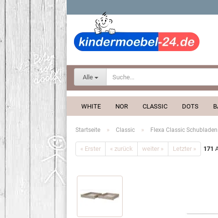
Alle
WHITE
NOR
CLASSIC
DOTS
B
»
»
Startseite
Classic
Flexa Classic Schubladens
« Erster
« zurück
weiter »
Letzter »
171
A