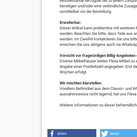
Restbestände verfügbar die zu jedem Zeitpun
benötigen und/oder eine verbindliche Zusage z
unmittelbar vor der Bestellung.
Erweiterbar:
Dieser Artikel kann problemlos mit weiteren 
werden. Beachten Sie bitte, dass Teile au
werden. Im Zweifel kontaktieren Sie uns bitt
erreichen Sie uns übrigens auch via WhatsA
Vorsicht vor fragwürdigen Billig-Angeboten
Diverse Möbelhäuser bieten Flexa-Möbel zu e
Angabe einer Postleitzahl angegeben. Erst dan
Wochen erfolgt.
Wir möchten klarstellen:
Vorallem Bettmöbel aus dem Classic- und Whi
ausnahmsweise nicht lagernd, hat uns Flexa
Weitere Informationen zu dieser befremdlich
teilen
tweet