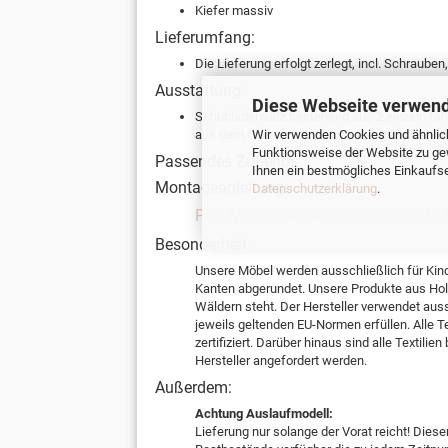
Kiefer massiv
Lieferumfang:
Die Lieferung erfolgt zerlegt, incl. Schraube
Ausstattung:
Diese Webseite verwend
Schubladensatz bestehend aus 2 einzeln fahr
Wir verwenden Cookies und ähnlich
aus dem Classic Programm. Schubladen sind 
Funktionsweise der Website zu ge
Passendes Zubehör:
Ihnen ein bestmögliches Einkaufser
Montageanleitung:
Datenschutzerklärung
.
PDF-Montageanleitung zu 82-2010
Besonderheit:
Unsere Möbel werden ausschließlich für Kin
Kanten abgerundet. Unsere Produkte aus Holz
Wäldern steht. Der Hersteller verwendet aus
jeweils geltenden EU-Normen erfüllen. Alle
zertifiziert. Darüber hinaus sind alle Textil
Hersteller angefordert werden.
Außerdem:
Achtung Auslaufmodell:
Lieferung nur solange der Vorat reicht! Dieser