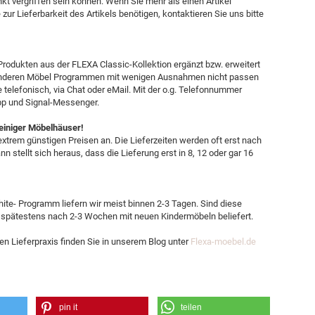
kt vergriffen sein können. Wenn Sie mehr als einen Artikel
ur Lieferbarkeit des Artikels benötigen, kontaktieren Sie uns bitte
Produkten aus der FLEXA Classic-Kollektion ergänzt bzw. erweitert
s anderen Möbel Programmen mit wenigen Ausnahmen nicht passen
e telefonisch, via Chat oder eMail. Mit der o.g. Telefonnummer
pp und Signal-Messenger.
 einiger Möbelhäuser!
xtrem günstigen Preisen an. Die Lieferzeiten werden oft erst nach
n stellt sich heraus, dass die Lieferung erst in 8, 12 oder gar 16
te- Programm liefern wir meist binnen 2-3 Tagen. Sind diese
 spätestens nach 2-3 Wochen mit neuen Kindermöbeln beliefert.
en Lieferpraxis finden Sie in unserem Blog unter
Flexa-moebel.de
pin it
teilen