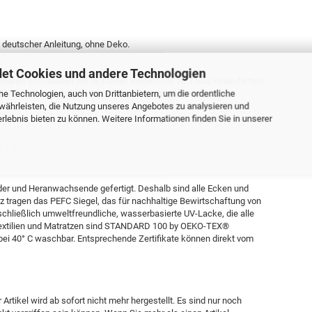
n, deutscher Anleitung, ohne Deko.
et Cookies und andere Technologien
baren Schubladen mit lackierter Vorderseite für Flexa Kinderbetten
e Technologien, auch von Drittanbietern, um die ordentliche
auf Laufrollen für Hart- und Weichböden gelagert.
währleisten, die Nutzung unseres Angebotes zu analysieren und
lebnis bieten zu können. Weitere Informationen finden Sie in unserer
7-11
der und Heranwachsende gefertigt. Deshalb sind alle Ecken und
 tragen das PEFC Siegel, das für nachhaltige Bewirtschaftung von
schließlich umweltfreundliche, wasserbasierte UV-Lacke, die alle
 Textilien und Matratzen sind STANDARD 100 by OEKO-TEX®
ien bei 40° C waschbar. Entsprechende Zertifikate können direkt vom
 Artikel wird ab sofort nicht mehr hergestellt. Es sind nur noch