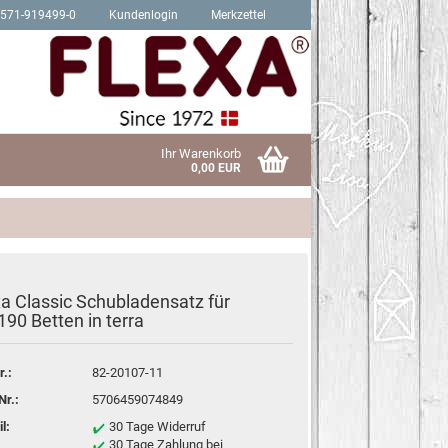
2571-919499-0
Kundenlogin
Merkzettel
Ihr Warenkorb
0,00 EUR
xa Classic Schubladensatz für
Schrauben für Hit Produkte
190 Betten in terra
sen?
Schrauben für Trendy Produkte
r.:
82-20107-11
Nr.:
5706459074849
l:
30 Tage Widerruf
30 Tage Zahlung bei