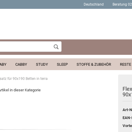
Deutschland
Beratung 0
Wohnort
ABY
CABBY
STUDY
SLEEP
STOFFE & ZUBEHÖR
RESTE
atz für 90x190 Betten in terra
Konto erstellen
Fle
rtikel in dieser Kategorie
90x
Passwort verges
Art-N
EAN-
Vortei