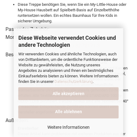
Diese Treppe benötigen Sie, wenn Sie ein My-Little-House oder
My-House Hausbett auf Spielbett-Basis auf Einzelbetthöhe
runtersetzen wollen. Ein echtes Baumhaus für Ihre Kids in
sicherer Umgebung.
Passendes Zubehör:
Montageanleitung:
Diese Webseite verwendet Cookies und
andere Technologien
PDF-Montageanleitung zu 82-70171-3
Besonderheit:
Wir verwenden Cookies und ähnliche Technologien, auch
von Drittanbietern, um die ordentliche Funktionsweise der
Unsere Möbel werden ausschließlich für Kinder und
Website zu gewährleisten, die Nutzung unseres
Heranwachsende gefertigt. Deshalb sind alle Ecken und Kanten
Angebotes zu analysieren und Ihnen ein bestmögliches
abgerundet. Unsere Produkte aus Holz tragen das PEFC Siegel,
Einkaufserlebnis bieten zu können. Weitere Informationen
das für nachhaltige Bewirtschaftung von Wäldern steht. Der
finden Sie in unserer
Datenschutzerklärung
.
Hersteller verwendet ausschließlich umweltfreundliche,
wasserbasierte UV-Lacke, die alle jeweils geltenden EU-Normen
Alle akzeptieren
erfüllen. Alle Textilien und Matratzen sind STANDARD 100 by
OEKO-TEX® zertifiziert. Darüber hinaus sind alle Textilien bei 40°
C waschbar. Entsprechende Zertifikate können direkt vom
Alle ablehnen
Hersteller angefordert werden.
Außerdem:
Weitere Informationen
Erweiterbar:
Dieser Artikel kann problemlos mit weiteren Produkten aus der