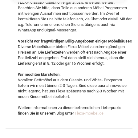
FLEXA Classic-Kollektion ergänzt bzw. erweitert werden.
Beachten Sie bitte, dass Teile aus anderen Möbel Programmen
mit wenigen Ausnahmen nicht passen werden. Im Zweifel
kontaktieren Sie uns bitte telefonisch, via Chat oder eMail. Mit der
o.g. Telefonnummer erreichen Sie uns übrigens auch via
WhatsApp und Signal-Messenger.
Vorsicht vor fragwürdigen Billig-Angeboten einiger Möbelhäuser!
Diverse Möbelhäuser bieten Flexa-Möbel zu extrem günstigen
Preisen an. Die Lieferzeiten werden oft erst nach Angabe einer
Postleitzahl angegeben. Erst dann stellt sich heraus, dass die
Lieferung erst in 8, 12 oder gar 16 Wochen erfolgt.
Wir möchten klarstellen:
Vorallem Bettmöbel aus dem Classic- und White- Programm
liefern wir meist binnen 2-3 Tagen. Sind diese ausnahmsweise
nicht lagernd, hat uns Flexa spätestens nach 2-3 Wochen mit
neuen Kindermöbeln beliefert.
Weitere Informationen zu dieser befremdlichen Lieferpraxis
finden Sie in unserem Blog unter
Flexa-moebel.de