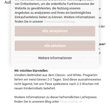
Außerdem:
von Drittanbietern, um die ordentliche Funktionsweise der
Website zu gewährleisten, die Nutzung unseres
Dieser Artikel kann problemlos mit weiteren Produkten aus der
Angebotes zu analysieren und Ihnen ein bestmögliches
FLEXA Classic-Kollektion ergänzt bzw. erweitert werden.
Einkaufserlebnis bieten zu können. Weitere Informationen
Beachten Sie bitte, dass Teile aus anderen Möbel Programmen
finden Sie in unserer
Datenschutzerklärung
.
mit wenigen Ausnahmen nicht passen werden. Im Zweifel
kontaktieren Sie uns bitte telefonisch, via Chat oder eMail. Mit der
o.g. Telefonnummer erreichen Sie uns übrigens auch via
Alle akzeptieren
WhatsApp und Signal-Messenger.
Vorsicht vor fragwürdigen Billig-Angeboten einiger Möbelhäuser!
Alle ablehnen
Diverse Möbelhäuser bieten Flexa-Möbel zu extrem günstigen
Preisen an. Die Lieferzeiten werden oft erst nach Angabe einer
Postleitzahl angegeben. Erst dann stellt sich heraus, dass die
Weitere Informationen
Lieferung erst in 8, 12 oder gar 16 Wochen erfolgt.
Wir möchten klarstellen:
Vorallem Bettmöbel aus dem Classic- und White- Programm
liefern wir meist binnen 2-3 Tagen. Sind diese ausnahmsweise
nicht lagernd, hat uns Flexa spätestens nach 2-3 Wochen mit
neuen Kindermöbeln beliefert.
Weitere Informationen zu dieser befremdlichen Lieferpraxis
finden Sie in unserem Blog unter
Flexa-moebel.de