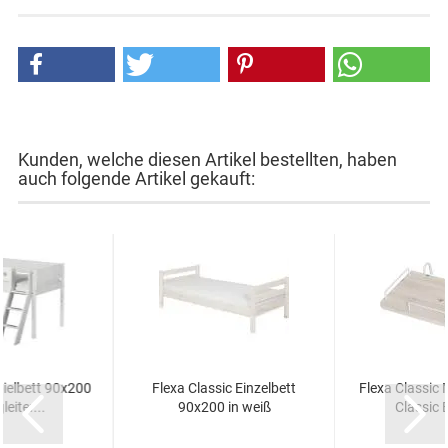
Kunden, welche diesen Artikel bestellten, haben
auch folgende Artikel gekauft:
pielbett 90x200
Flexa Classic Einzelbett
Flexa Classic 
eiter...
90x200 in weiß
Classic B