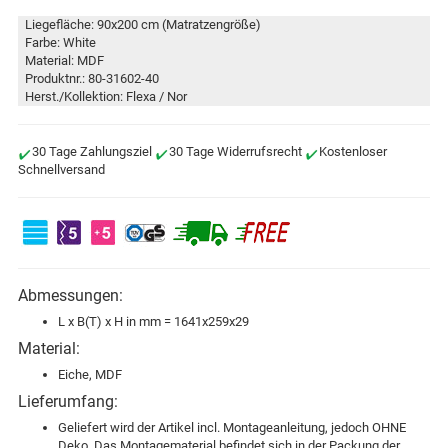
Liegefläche: 90x200 cm (Matratzengröße)
Farbe: White
Material: MDF
Produktnr.: 80-31602-40
Herst./Kollektion: Flexa / Nor
30 Tage Zahlungsziel
30 Tage Widerrufsrecht
Kostenloser
Schnellversand
Abmessungen:
L x B(T) x H in mm = 1641x259x29
Material:
Eiche, MDF
Lieferumfang:
Geliefert wird der Artikel incl. Montageanleitung, jedoch OHNE
Deko. Das Montagematerial befindet sich in der Packung der