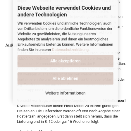
abgerundet. Unsere Produkte aus Holz tragen das PEFC Siegel,
das für nachhaltige Bewirtschaftung von Wäldern steht. Der
Diese Webseite verwendet Cookies und
Hersteller verwendet ausschließlich umweltfreundliche,
andere Technologien
wasserbasierte UV-Lacke, die alle jeweils geltenden EU-Normen
erfüllen. Alle Textilien und Matratzen sind STANDARD 100 by
Wir verwenden Cookies und ähnliche Technologien, auch
OEKO-TEX® zertifiziert. Darüber hinaus sind alle Textilien bei 40°
von Drittanbietern, um die ordentliche Funktionsweise der
C waschbar. Entsprechende Zertifikate können direkt vom
Website zu gewährleisten, die Nutzung unseres
Hersteller angefordert werden.
Angebotes zu analysieren und Ihnen ein bestmögliches
Einkaufserlebnis bieten zu können. Weitere Informationen
Außerdem:
finden Sie in unserer
Datenschutzerklärung
.
Dieser Artikel kann problemlos mit weiteren Produkten aus der
FLEXA Nor-Kollektion ergänzt bzw. erweitert werden. Schränke,
Alle akzeptieren
Regale und Kommoden stammen hier aus der Popsicle-Kollektion.
Beachten Sie bitte, dass Teile aus anderen Möbel Programmen
mit wenigen Ausnahmen nicht passen werden. Im Zweifel
Alle ablehnen
kontaktieren Sie uns bitte telefonisch, via Chat oder eMail. Mit der
o.g. Telefonnummer erreichen Sie uns übrigens auch via
WhatsApp und Signal-Messenger.
Weitere Informationen
Vorsicht vor fragwürdigen Billig-Angeboten einiger Möbelhäuser!
Diverse Möbelhäuser bieten Flexa-Möbel zu extrem günstigen
Preisen an. Die Lieferzeiten werden oft erst nach Angabe einer
Postleitzahl angegeben. Erst dann stellt sich heraus, dass die
Lieferung erst in 8, 12 oder gar 16 Wochen erfolgt.