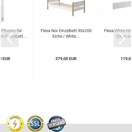
 Pfosten für
Flexa Nor Einzelbett 90x200
Flexa White Hin
m Einzelbett...
Eiche / White...
200er au
0 EUR
379,00 EUR
119,0