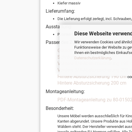
Kiefer massiv
Lieferumfang:
Die Lieferung erfolgt zerlegt, incl. Schraube
Ausstattung:
Diese Webseite verwend
Pfosten für mittelhohes Kombibett. Zu verwe
Passendes Zubehör:
Wir verwenden Cookies und ähnlich
Funktionsweise der Website zu ge
Gerade Leiter
oder
Ihnen ein bestmögliches Einkaufser
Schräge Leiter
Datenschutzerklärung
.
Vordere 3/4-Absturzsicherung 190 
Vordere 3/4-Absturzsicherung 200 
Hintere Absturzsicherung 190 cm
od
Hintere Absturzsicherung 200 cm
Montageanleitung:
PDF-Montageanleitung zu 80-01502
Besonderheit:
Unsere Möbel werden ausschließlich für Kin
Kanten abgerundet. Unsere Produkte aus Holz
Wäldern steht. Der Hersteller verwendet aus
jeweils geltenden EU-Normen erfüllen. Alle