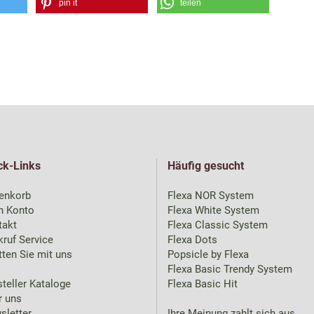
pin it
teilen
ck-Links
Häufig gesucht
enkorb
Flexa NOR System
n Konto
Flexa White System
takt
Flexa Classic System
ruf Service
Flexa Dots
ten Sie mit uns
Popsicle by Flexa
Flexa Basic Trendy System
teller Kataloge
Flexa Basic Hit
r uns
sletter
Ihre Meinung zahlt sich aus