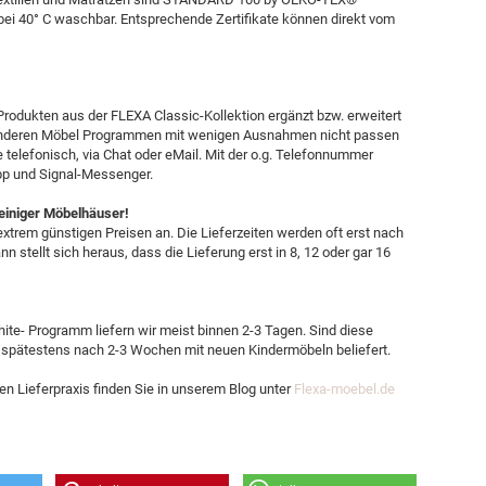
ien bei 40° C waschbar. Entsprechende Zertifikate können direkt vom
Produkten aus der FLEXA Classic-Kollektion ergänzt bzw. erweitert
s anderen Möbel Programmen mit wenigen Ausnahmen nicht passen
e telefonisch, via Chat oder eMail. Mit der o.g. Telefonnummer
pp und Signal-Messenger.
 einiger Möbelhäuser!
xtrem günstigen Preisen an. Die Lieferzeiten werden oft erst nach
n stellt sich heraus, dass die Lieferung erst in 8, 12 oder gar 16
te- Programm liefern wir meist binnen 2-3 Tagen. Sind diese
 spätestens nach 2-3 Wochen mit neuen Kindermöbeln beliefert.
en Lieferpraxis finden Sie in unserem Blog unter
Flexa-moebel.de