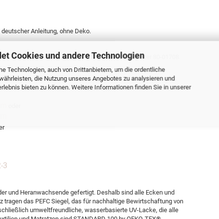
n, deutscher Anleitung, ohne Deko.
et Cookies und andere Technologien
nden mit senkrechter Leiter 80-01707 oder Schrägleiter 80-01708.
e Technologien, auch von Drittanbietern, um die ordentliche
währleisten, die Nutzung unseres Angebotes zu analysieren und
lebnis bieten zu können. Weitere Informationen finden Sie in unserer
cm
oder
cm
er
-3
der und Heranwachsende gefertigt. Deshalb sind alle Ecken und
 tragen das PEFC Siegel, das für nachhaltige Bewirtschaftung von
schließlich umweltfreundliche, wasserbasierte UV-Lacke, die alle
 Textilien und Matratzen sind STANDARD 100 by OEKO-TEX®