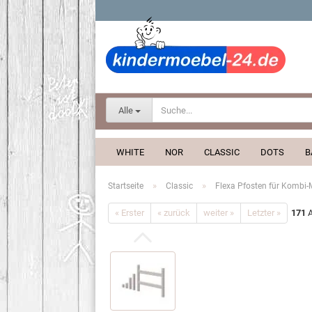
Alle
WHITE
NOR
CLASSIC
DOTS
B
»
»
Startseite
Classic
Flexa Pfosten für Kombi-
« Erster
« zurück
weiter »
Letzter »
171
A