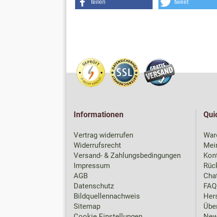
teilen
tweet
Informationen
Qui
Vertrag widerrufen
War
Widerrufsrecht
Mei
Versand- & Zahlungsbedingungen
Kon
Impressum
Rück
AGB
Chat
Datenschutz
FAQ
Bildquellennachweis
Hers
Sitemap
Übe
Cookie Einstellungen
New