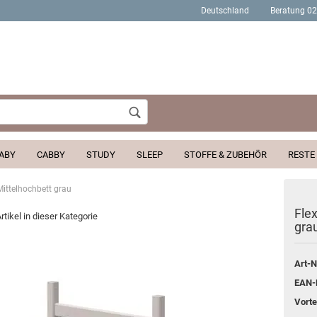
Deutschland
Beratung 0
Wohnort
ABY
CABBY
STUDY
SLEEP
STOFFE & ZUBEHÖR
RESTE
Mittelhochbett grau
Konto erstellen
Fle
rtikel in dieser Kategorie
gra
Passwort verges
Art-N
EAN-
Vortei