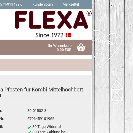
2571-919499-0
Kundenlogin
Merkzettel
Ihr Warenkorb
0,00 EUR
xa Pfosten für Kombi-Mittelhochbett
Schrauben für Hit Produkte
u
sen?
Schrauben für Trendy Produkte
r.:
80-01502-3
Nr.:
5706459101965
l:
30 Tage Widerruf
30 Tage Zahlung bei