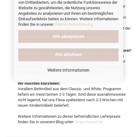
Erweiterbar:
von Drittanbietern, um die ordentliche Funktionsweise der
Dieser Artikel kann problemlos mit weiteren Produkten aus der
Website zu gewährleisten, die Nutzung unseres
FLEXA Classic-Kollektion ergänzt bzw. erweitert werden.
Angebotes zu analysieren und Ihnen ein bestmögliches
Beachten Sie bitte, dass Teile aus anderen Möbel Programmen
Einkaufserlebnis bieten zu können. Weitere Informationen
mit wenigen Ausnahmen nicht passen werden. Im Zweifel
finden Sie in unserer
Datenschutzerklärung
.
kontaktieren Sie uns bitte telefonisch, via Chat oder eMail. Mit der
o.g. Telefonnummer erreichen Sie uns übrigens auch via
Alle akzeptieren
WhatsApp und Signal-Messenger.
Vorsicht vor fragwürdigen Billig-Angeboten einiger Möbelhäuser!
Alle ablehnen
Diverse Möbelhäuser bieten Flexa-Möbel zu extrem günstigen
Preisen an. Die Lieferzeiten werden oft erst nach Angabe einer
Postleitzahl angegeben. Erst dann stellt sich heraus, dass die
Weitere Informationen
Lieferung erst in 8, 12 oder gar 16 Wochen erfolgt.
Wir möchten klarstellen:
Vorallem Bettmöbel aus dem Classic- und White- Programm
liefern wir meist binnen 2-3 Tagen. Sind diese ausnahmsweise
nicht lagernd, hat uns Flexa spätestens nach 2-3 Wochen mit
neuen Kindermöbeln beliefert.
Weitere Informationen zu dieser befremdlichen Lieferpraxis
finden Sie in unserem Blog unter
Flexa-moebel.de