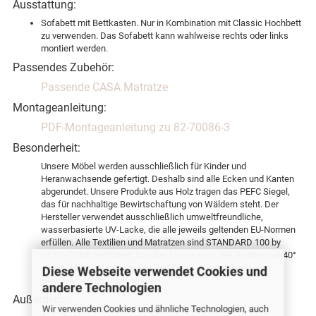
Ausstattung:
Sofabett mit Bettkasten. Nur in Kombination mit Classic Hochbett
zu verwenden. Das Sofabett kann wahlweise rechts oder links
montiert werden.
Passendes Zubehör:
Passende CASA Matratze
Montageanleitung:
PDF-Montageanleitung zu 82-70086-3
Besonderheit:
Unsere Möbel werden ausschließlich für Kinder und
Heranwachsende gefertigt. Deshalb sind alle Ecken und Kanten
abgerundet. Unsere Produkte aus Holz tragen das PEFC Siegel,
das für nachhaltige Bewirtschaftung von Wäldern steht. Der
Hersteller verwendet ausschließlich umweltfreundliche,
wasserbasierte UV-Lacke, die alle jeweils geltenden EU-Normen
erfüllen. Alle Textilien und Matratzen sind STANDARD 100 by
OEKO-TEX® zertifiziert. Darüber hinaus sind alle Textilien bei 40°
C waschbar. Entsprechende Zertifikate können direkt vom
Diese Webseite verwendet Cookies und
Hersteller angefordert werden.
andere Technologien
Außerdem:
Wir verwenden Cookies und ähnliche Technologien, auch