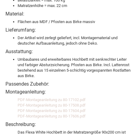
Belastbarkeit = max. 100 kg
Matratzenhöhe = max. 22 cm
Material:
Flächen aus MDF / Pfosten aus Birke massiv
Lieferumfang:
Der Artikel wird zerlegt geliefert, incl. Montagematerial und
deutscher Aufbauanleitung, jedoch ohne Deko.
Ausstattung:
Umbaubares und erweiterbares Hochbett mit senkrechter Leiter
und farbiger Absturzsicherung. Pfosten aus Birke. Incl. Lattenrost
bestehend aus 15 einzelnen 5-schichtig vorgespannten Rostlatten
aus Birke.
Passendes Zubehör:
Montageanleitung:
PDF-Montageanleitung zu 80-17102.pdf
PDF-Montageanleitung zu 80-17508.pdf
PDF-Montageanleitung zu 80-17604.pdf
PDF-Montageanleitung zu 80-17606.pdf
Beschreibung:
Das Flexa White Hochbett in der Matratzengröße 90x200 cm ist