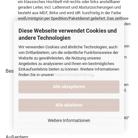
ein klassisches Hochbett mit rechts oder links anstellbarer
geraden Leiter, incl. Lattenrost und Absturzsicherungen und
besteht aus MDF, Birke und wird idR. kurzfristig in der Farbe
weiß/mintgrün per Spedition/Paketdienst geliefert. Das zeitlose
Gestaltungskonzept, die trendigen und dennoch zurückhaltenden
Farben realisieren eine problemlose Integration in jedes
Diese Webseite verwendet Cookies und
Kinderzimmer und Jugendzimmer. Die Umrüstmöglichkeiten
andere Technologien
dieser Flexabetten sind vielfältig. Sie können die Betten des
dänischen Herstellers Flexa als ein Hochbett, ein Etagenbett, ein
Wir verwenden Cookies und ähnliche Technologien, auch
Spielbett oder ein Rutschbett verwenden. Sämtliche dafür
von Drittanbietern, um die ordentliche Funktionsweise der
notwendigen Umbausätze bekommen Sie natürlich in unserem
Website zu gewährleisten, die Nutzung unseres
Flexa-Store.
Angebotes zu analysieren und Ihnen ein bestmögliches
Einkaufserlebnis bieten zu können. Weitere Informationen
Besonderheit:
finden Sie in unserer
Datenschutzerklärung
.
Unsere Möbel werden ausschließlich für Kinder und
Heranwachsende gefertigt. Deshalb sind alle Ecken und Kanten
Alle akzeptieren
abgerundet. Unsere Produkte aus Holz tragen das PEFC Siegel,
das für nachhaltige Bewirtschaftung von Wäldern steht. Der
Hersteller verwendet ausschließlich umweltfreundliche,
Alle ablehnen
wasserbassierte oder UV-Lacke, die die EU-Norm für Lacke
erfüllen. Alle Textilien und Matratzen sind STANDARD 100 by
OEKO-TEX® zertifiziert. Darüber hinaus sind alle Textilien bei 40°
Weitere Informationen
C waschbar. Entsprechende Zertifikate können direkt vom
Hersteller angefordert werden.
Außerdem: