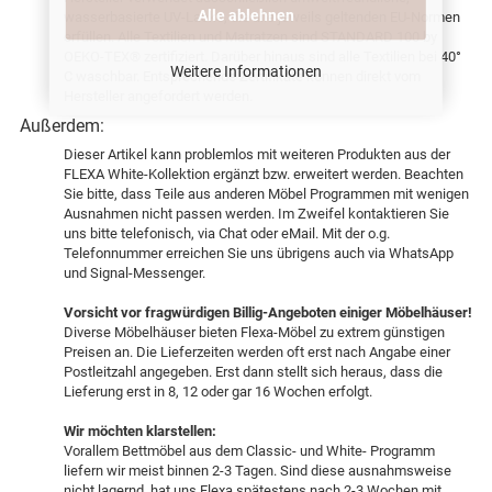
Alle ablehnen
wasserbasierte UV-Lacke, die alle jeweils geltenden EU-Normen
erfüllen. Alle Textilien und Matratzen sind STANDARD 100 by
OEKO-TEX® zertifiziert. Darüber hinaus sind alle Textilien bei 40°
Weitere Informationen
C waschbar. Entsprechende Zertifikate können direkt vom
Hersteller angefordert werden.
Außerdem:
Dieser Artikel kann problemlos mit weiteren Produkten aus der
FLEXA White-Kollektion ergänzt bzw. erweitert werden. Beachten
Sie bitte, dass Teile aus anderen Möbel Programmen mit wenigen
Ausnahmen nicht passen werden. Im Zweifel kontaktieren Sie
uns bitte telefonisch, via Chat oder eMail. Mit der o.g.
Telefonnummer erreichen Sie uns übrigens auch via WhatsApp
und Signal-Messenger.
Vorsicht vor fragwürdigen Billig-Angeboten einiger Möbelhäuser!
Diverse Möbelhäuser bieten Flexa-Möbel zu extrem günstigen
Preisen an. Die Lieferzeiten werden oft erst nach Angabe einer
Postleitzahl angegeben. Erst dann stellt sich heraus, dass die
Lieferung erst in 8, 12 oder gar 16 Wochen erfolgt.
Wir möchten klarstellen:
Vorallem Bettmöbel aus dem Classic- und White- Programm
liefern wir meist binnen 2-3 Tagen. Sind diese ausnahmsweise
nicht lagernd, hat uns Flexa spätestens nach 2-3 Wochen mit