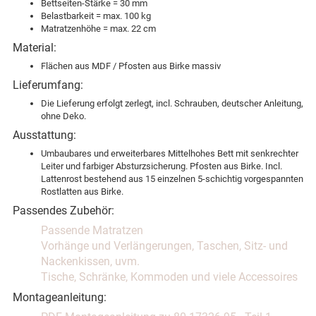
Bettseiten-Stärke = 30 mm
Belastbarkeit = max. 100 kg
Matratzenhöhe = max. 22 cm
Material:
Flächen aus MDF / Pfosten aus Birke massiv
Lieferumfang:
Die Lieferung erfolgt zerlegt, incl. Schrauben, deutscher Anleitung,
ohne Deko.
Ausstattung:
Umbaubares und erweiterbares Mittelhohes Bett mit senkrechter
Leiter und farbiger Absturzsicherung. Pfosten aus Birke. Incl.
Lattenrost bestehend aus 15 einzelnen 5-schichtig vorgespannten
Rostlatten aus Birke.
Passendes Zubehör:
Passende Matratzen
Vorhänge und Verlängerungen, Taschen, Sitz- und
Nackenkissen, uvm.
Tische, Schränke, Kommoden und viele Accessoires
Montageanleitung: