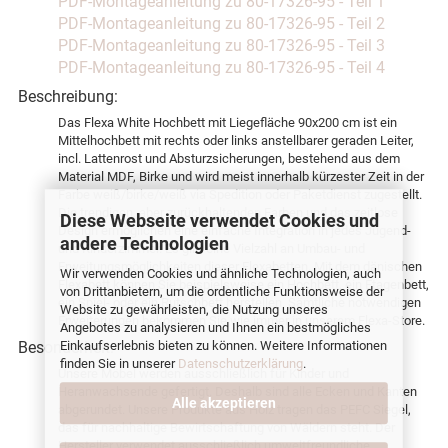
PDF-Montageanleitung zu 80-17326-95 - Teil 1
PDF-Montageanleitung zu 80-17326-95 - Teil 2
PDF-Montageanleitung zu 80-17326-95 - Teil 3
PDF-Montageanleitung zu 80-17326-95 - Teil 4
Beschreibung:
Das Flexa White Hochbett mit Liegefläche 90x200 cm ist ein
Mittelhochbett mit rechts oder links anstellbarer geraden Leiter,
incl. Lattenrost und Absturzsicherungen, bestehend aus dem
Material MDF, Birke und wird meist innerhalb kürzester Zeit in der
Farbe weiß/birke/weiß via Spedition oder Paketdienst zugestellt.
Die trendigen, aber zurückhaltenden Farben und das zeitlose
Diese Webseite verwendet Cookies und
Design ermöglichen eine einfache Integration in jedes Jugend-
andere Technologien
und Kinderzimmer. Es gibt eine Vielzahl an Umbau- und
Erweitungsmöglichkeiten dieser Flexabetten. Mit dem dänischen
Wir verwenden Cookies und ähnliche Technologien, auch
Flexabett können Sie beispielsweise ein Hochbett, ein Etagenbett,
von Drittanbietern, um die ordentliche Funktionsweise der
ein Spiel- oder ein Rutschbett herstellen. Sämtliche notwendigen
Website zu gewährleisten, die Nutzung unseres
Erweiterungen bekommen Sie wie immer in unserem Flexa-Store.
Angebotes zu analysieren und Ihnen ein bestmögliches
Besonderheit:
Einkaufserlebnis bieten zu können. Weitere Informationen
finden Sie in unserer
Datenschutzerklärung
.
Unsere Möbel werden ausschließlich für Kinder und
Heranwachsende gefertigt. Deshalb sind alle Ecken und Kanten
Alle akzeptieren
abgerundet. Unsere Produkte aus Holz tragen das PEFC Siegel,
das für nachhaltige Bewirtschaftung von Wäldern steht. Der
Hersteller verwendet ausschließlich umweltfreundliche,