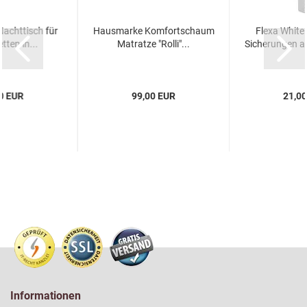
Nachttisch für
Hausmarke Komfortschaum
Flexa White 
tten in...
Matratze "Rolli"...
Sicherungen am
0 EUR
99,00 EUR
21,0
Informationen