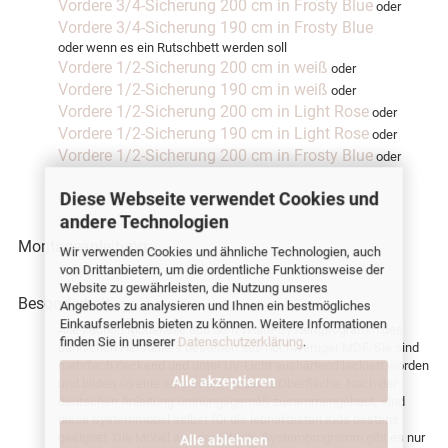
Vordere 3/4-Sicherung 200 cm in Frosty Blue
oder
Vordere 3/4-Sicherung 190 cm in Frosty Blue
oder wenn es ein Rutschbett werden soll
Vordere 1/2-Sicherung 200 cm in weiß
oder
Vordere 1/2-Sicherung 190 cm in weiß
oder
Vordere 1/2-Sicherung 200 cm in Light Rose
oder
Vordere 1/2-Sicherung 190 cm in Light Rose
oder
Vordere 1/2-Sicherung 200 cm in Frosty Blue
oder
Vordere 1/2-Sicherung 190 cm in Frosty Blue
Diese Webseite verwendet Cookies und
und
Rutsche für Spielbetten
andere Technologien
Montageanleitung:
Wir verwenden Cookies und ähnliche Technologien, auch
von Drittanbietern, um die ordentliche Funktionsweise der
PDF-Montageanleitung zu 80-17319-40
Website zu gewährleisten, die Nutzung unseres
Besonderheit:
Angebotes zu analysieren und Ihnen ein bestmögliches
Einkaufserlebnis bieten zu können. Weitere Informationen
Alle flachen Möbelteile aus dem White-Systemprogramm des
finden Sie in unserer
Datenschutzerklärung
.
dänischen Herstellers bestehen aus hochwertiger MDF. Sie sind
mehrfach deckend und unter UV-Licht aushärtend lackiert worden
Alle akzeptieren
und bilden so eine sehr edele moderne Oberfläche. Nach der
deutschen Anleitung ordnungsgemäß zusammengebaut, sind
diese Systemmöbel selbst für die lebhaftesten Kids bestens
geeignet. Die Möbel aus dem White-Systemprogramm gibt es nur
Alle ablehnen