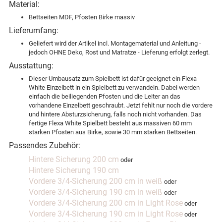
Material:
Bettseiten MDF, Pfosten Birke massiv
Lieferumfang:
Geliefert wird der Artikel incl. Montagematerial und Anleitung -
jedoch OHNE Deko, Rost und Matratze - Lieferung erfolgt zerlegt.
Ausstattung:
Dieser Umbausatz zum Spielbett ist dafür geeignet ein Flexa
White Einzelbett in ein Spielbett zu verwandeln. Dabei werden
einfach die beiliegenden Pfosten und die Leiter an das
vorhandene Einzelbett geschraubt. Jetzt fehlt nur noch die vordere
und hintere Absturzsicherung, falls noch nicht vorhanden. Das
fertige Flexa White Spielbett besteht aus massiven 60 mm
starken Pfosten aus Birke, sowie 30 mm starken Bettseiten.
Passendes Zubehör:
Hintere Sicherung 200 cm
oder
Hintere Sicherung 190 cm
Vordere 3/4-Sicherung 200 cm in weiß
oder
Vordere 3/4-Sicherung 190 cm in weiß
oder
Vordere 3/4-Sicherung 200 cm in Light Rose
oder
Vordere 3/4-Sicherung 190 cm in Light Rose
oder