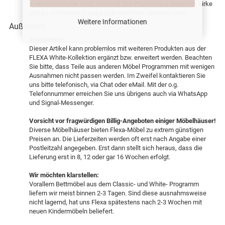
in der Grundfarbe weiß deckend. Die Pfosten aus massiver Birke
gibt es wahlweise in natur oder ebenfalls deckend weiß.
Weitere Informationen
Außerdem:
Erweiterbar:
Dieser Artikel kann problemlos mit weiteren Produkten aus der
FLEXA White-Kollektion ergänzt bzw. erweitert werden. Beachten
Sie bitte, dass Teile aus anderen Möbel Programmen mit wenigen
Ausnahmen nicht passen werden. Im Zweifel kontaktieren Sie
uns bitte telefonisch, via Chat oder eMail. Mit der o.g.
Telefonnummer erreichen Sie uns übrigens auch via WhatsApp
und Signal-Messenger.
Vorsicht vor fragwürdigen Billig-Angeboten einiger Möbelhäuser!
Diverse Möbelhäuser bieten Flexa-Möbel zu extrem günstigen
Preisen an. Die Lieferzeiten werden oft erst nach Angabe einer
Postleitzahl angegeben. Erst dann stellt sich heraus, dass die
Lieferung erst in 8, 12 oder gar 16 Wochen erfolgt.
Wir möchten klarstellen:
Vorallem Bettmöbel aus dem Classic- und White- Programm
liefern wir meist binnen 2-3 Tagen. Sind diese ausnahmsweise
nicht lagernd, hat uns Flexa spätestens nach 2-3 Wochen mit
neuen Kindermöbeln beliefert.