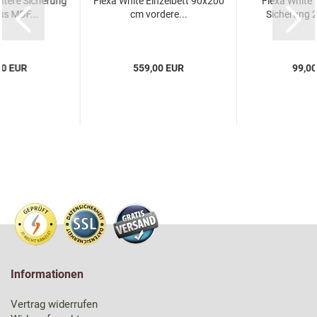
ntere Sicherung
Flexa White Einzelbett 90x200
Flexa White 
us MDF...
cm vordere...
Sicherung 2
00 EUR
559,00 EUR
99,0
Informationen
Vertrag widerrufen