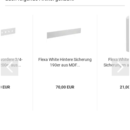
 vordere 3/4-
Flexa White Hintere Sicherung
Flexa White 
200er aus...
190er aus MDF...
Sicherungen am
0 EUR
70,00 EUR
21,0