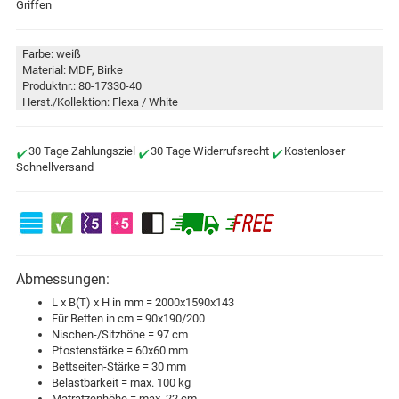
Griffen
Farbe: weiß
Material: MDF, Birke
Produktnr.: 80-17330-40
Herst./Kollektion: Flexa / White
30 Tage Zahlungsziel
30 Tage Widerrufsrecht
Kostenloser
Schnellversand
Abmessungen:
L x B(T) x H in mm = 2000x1590x143
Für Betten in cm = 90x190/200
Nischen-/Sitzhöhe = 97 cm
Pfostenstärke = 60x60 mm
Bettseiten-Stärke = 30 mm
Belastbarkeit = max. 100 kg
Matratzenhöhe = max. 22 cm