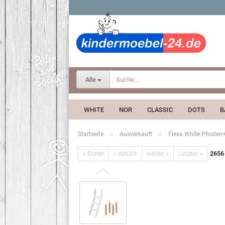
Alle
WHITE
NOR
CLASSIC
DOTS
B
»
»
Startseite
Ausverkauft
Flexa White Pfosten+sc
« Erster
« zurück
weiter »
Letzter »
2656