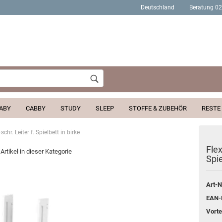
Deutschland
Beratung 0
Wohnort
ABY
CABBY
STUDY
SLEEP
STOFFE & ZUBEHÖR
RESTE
hr. Leiter f. Spielbett in birke
Konto erstellen
Flex
Artikel in dieser Kategorie
Spie
Passwort verges
Art-N
EAN-
Vortei