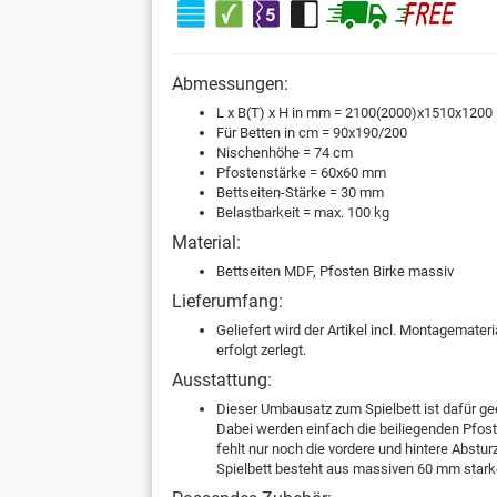
Abmessungen:
L x B(T) x H in mm = 2100(2000)x1510x1200
Für Betten in cm = 90x190/200
Nischenhöhe = 74 cm
Pfostenstärke = 60x60 mm
Bettseiten-Stärke = 30 mm
Belastbarkeit = max. 100 kg
Material:
Bettseiten MDF, Pfosten Birke massiv
Lieferumfang:
Geliefert wird der Artikel incl. Montagemate
erfolgt zerlegt.
Ausstattung:
Dieser Umbausatz zum Spielbett ist dafür geei
Dabei werden einfach die beiliegenden Pfoste
fehlt nur noch die vordere und hintere Abstur
Spielbett besteht aus massiven 60 mm stark