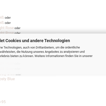
eiß
oder
eiß
oder
ght Rose
oder
ght Rose
oder
osty Blue
oder
et Cookies und andere Technologien
osty Blue
e Technologien, auch von Drittanbietern, um die ordentliche
währleisten, die Nutzung unseres Angebotes zu analysieren und
eiß
oder
lebnis bieten zu können. Weitere Informationen finden Sie in unserer
eiß
oder
ght Rose
oder
ght Rose
oder
osty Blue
oder
osty Blue
0-95