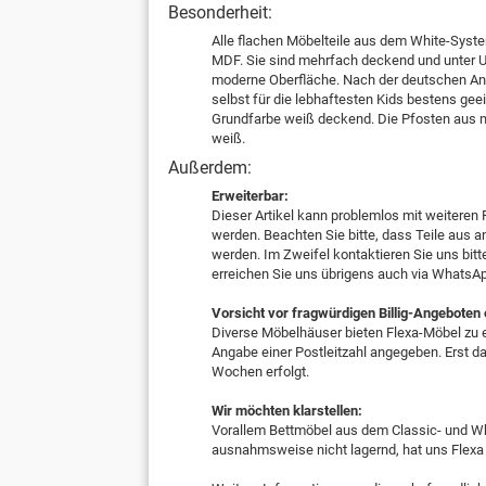
Besonderheit:
Alle flachen Möbelteile aus dem White-Sys
MDF. Sie sind mehrfach deckend und unter UV
moderne Oberfläche. Nach der deutschen A
selbst für die lebhaftesten Kids bestens ge
Grundfarbe weiß deckend. Die Pfosten aus ma
weiß.
Außerdem:
Erweiterbar:
Dieser Artikel kann problemlos mit weiteren 
werden. Beachten Sie bitte, dass Teile au
werden. Im Zweifel kontaktieren Sie uns bitt
erreichen Sie uns übrigens auch via WhatsA
Vorsicht vor fragwürdigen Billig-Angeboten
Diverse Möbelhäuser bieten Flexa-Möbel zu e
Angabe einer Postleitzahl angegeben. Erst dan
Wochen erfolgt.
Wir möchten klarstellen:
Vorallem Bettmöbel aus dem Classic- und Whi
ausnahmsweise nicht lagernd, hat uns Flexa