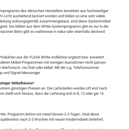
temprogramm des dänischen Herstellers bestehen aus hochwertiger
-Licht aushärtend lackiert worden und bilden so eine sehr edele
nleitung ordnungsgemäß zusammengebaut, sind diese Systemmöbel
eignet. Die Möbel aus dem White-Systemprogramm gibt es nur in der
ssiver Birke gibt es wahlweise in natur oder ebenfalls deckend
Produkten aus der FLEXA White-Kollektion ergänzt bzw. erweitert
s anderen Möbel Programmen mit wenigen Ausnahmen nicht passen
e telefonisch, via Chat oder eMail. Mit der o.g. Telefonnummer
pp und Signal-Messenger.
 einiger Möbelhäuser!
xtrem günstigen Preisen an. Die Lieferzeiten werden oft erst nach
n stellt sich heraus, dass die Lieferung erst in 8, 12 oder gar 16
te- Programm liefern wir meist binnen 2-3 Tagen. Sind diese
 spätestens nach 2-3 Wochen mit neuen Kindermöbeln beliefert.