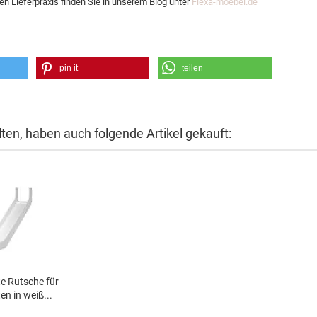
en Lieferpraxis finden Sie in unserem Blog unter
Flexa-moebel.de
pin it
teilen
lten, haben auch folgende Artikel gekauft:
te Rutsche für
en in weiß...