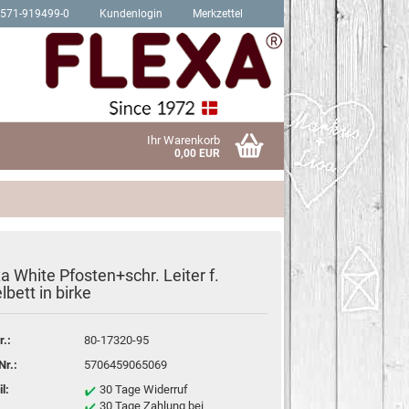
2571-919499-0
Kundenlogin
Merkzettel
Ihr Warenkorb
0,00 EUR
a White Pfosten+schr. Leiter f.
Schrauben für Hit Produkte
lbett in birke
sen?
Schrauben für Trendy Produkte
r.:
80-17320-95
Nr.:
5706459065069
l:
30 Tage Widerruf
30 Tage Zahlung bei