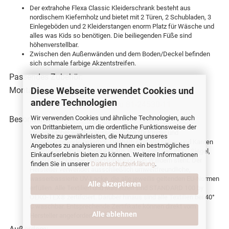
Der extrahohe Flexa Classic Kleiderschrank besteht aus
nordischem Kiefernholz und bietet mit 2 Türen, 2 Schubladen, 3
Einlegeböden und 2 Kleiderstangen enorm Platz für Wäsche und
alles was Kids so benötigen. Die beiliegenden Füße sind
höhenverstellbar.
Zwischen den Außenwänden und dem Boden/Deckel befinden
sich schmale farbige Akzentstreifen.
Passendes Zubehör:
Montageanleitung:
Diese Webseite verwendet Cookies und
andere Technologien
PDF-Montageanleitung zu 81-24530-11
Wir verwenden Cookies und ähnliche Technologien, auch
Besonderheit:
von Drittanbietern, um die ordentliche Funktionsweise der
Unsere Möbel werden ausschließlich für Kinder und
Website zu gewährleisten, die Nutzung unseres
Heranwachsende gefertigt. Deshalb sind alle Ecken und Kanten
Angebotes zu analysieren und Ihnen ein bestmögliches
abgerundet. Unsere Produkte aus Holz tragen das PEFC Siegel,
Einkaufserlebnis bieten zu können. Weitere Informationen
das für nachhaltige Bewirtschaftung von Wäldern steht. Der
finden Sie in unserer
Datenschutzerklärung
.
Hersteller verwendet ausschließlich umweltfreundliche,
wasserbassierte UV-Lacke, die alle jeweilis geltenden EU-Normen
Alle akzeptieren
erfüllen. Alle Textilien und Matratzen sind STANDARD 100 by
OEKO-TEX® zertifiziert. Darüber hinaus sind alle Textilien bei 40°
C waschbar. Entsprechende Zertifikate können direkt vom
Alle ablehnen
Hersteller angefordert werden.