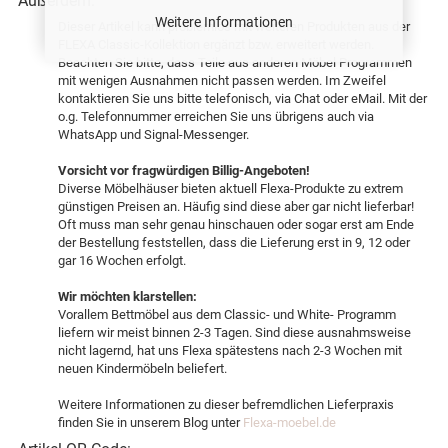
Außerdem:
Weitere Informationen
Dieser Artikel kann problemlos mit weiteren Produkten aus der
FLEXA Classic-Kollektion ergänzt bzw. erweitert werden.
Beachten Sie bitte, dass Teile aus anderen Möbel Programmen
mit wenigen Ausnahmen nicht passen werden. Im Zweifel
kontaktieren Sie uns bitte telefonisch, via Chat oder eMail. Mit der
o.g. Telefonnummer erreichen Sie uns übrigens auch via
WhatsApp und Signal-Messenger.
Vorsicht vor fragwürdigen Billig-Angeboten!
Diverse Möbelhäuser bieten aktuell Flexa-Produkte zu extrem
günstigen Preisen an. Häufig sind diese aber gar nicht lieferbar!
Oft muss man sehr genau hinschauen oder sogar erst am Ende
der Bestellung feststellen, dass die Lieferung erst in 9, 12 oder
gar 16 Wochen erfolgt.
Wir möchten klarstellen:
Vorallem Bettmöbel aus dem Classic- und White- Programm
liefern wir meist binnen 2-3 Tagen. Sind diese ausnahmsweise
nicht lagernd, hat uns Flexa spätestens nach 2-3 Wochen mit
neuen Kindermöbeln beliefert.
Weitere Informationen zu dieser befremdlichen Lieferpraxis
finden Sie in unserem Blog unter
Flexa-moebel.de