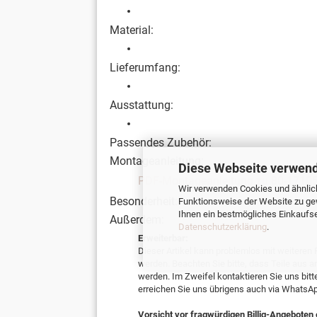
Material:
Lieferumfang:
Ausstattung:
Passendes Zubehör:
Montageanleitung:
Diese Webseite verwend
PDF-Montageanleitung zu 80-17105
Wir verwenden Cookies und ähnlich
Besonderheit:
Funktionsweise der Website zu ge
Ihnen ein bestmögliches Einkaufser
Außerdem:
Datenschutzerklärung
.
Erweiterbar:
Dieser Artikel kann problemlos mit weiteren 
werden. Beachten Sie bitte, dass Teile au
werden. Im Zweifel kontaktieren Sie uns bitt
erreichen Sie uns übrigens auch via WhatsA
Vorsicht vor fragwürdigen Billig-Angeboten