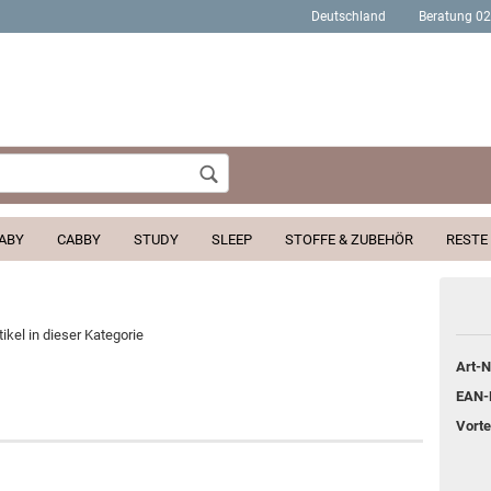
Deutschland
Beratung 0
Wohnort
ABY
CABBY
STUDY
SLEEP
STOFFE & ZUBEHÖR
RESTE
Konto erstellen
tikel in dieser Kategorie
Passwort verges
Art-N
EAN-
Vortei