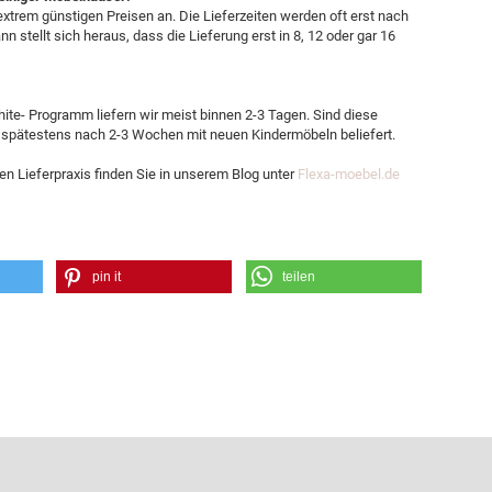
xtrem günstigen Preisen an. Die Lieferzeiten werden oft erst nach
n stellt sich heraus, dass die Lieferung erst in 8, 12 oder gar 16
te- Programm liefern wir meist binnen 2-3 Tagen. Sind diese
 spätestens nach 2-3 Wochen mit neuen Kindermöbeln beliefert.
en Lieferpraxis finden Sie in unserem Blog unter
Flexa-moebel.de
pin it
teilen