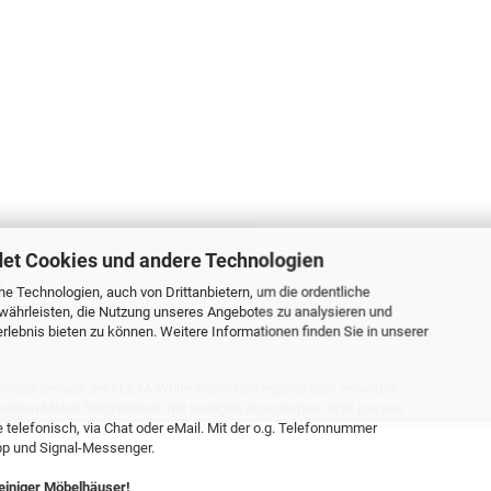
et Cookies und andere Technologien
-1
e Technologien, auch von Drittanbietern, um die ordentliche
währleisten, die Nutzung unseres Angebotes zu analysieren und
lebnis bieten zu können. Weitere Informationen finden Sie in unserer
Produkten aus der FLEXA White-Kollektion ergänzt bzw. erweitert
s anderen Möbel Programmen mit wenigen Ausnahmen nicht passen
e telefonisch, via Chat oder eMail. Mit der o.g. Telefonnummer
pp und Signal-Messenger.
 einiger Möbelhäuser!