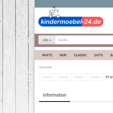
Alle
WHITE
NOR
CLASSIC
DOTS
B
»
Startseite
« Erster
« zurück
weiter »
Letzter »
17
Ar
Information