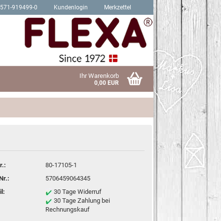
2571-919499-0
Kundenlogin
Merkzettel
Ihr Warenkorb
0,00 EUR
Schrauben für Hit Produkte
sen?
Schrauben für Trendy Produkte
r.:
80-17105-1
Nr.:
5706459064345
l:
30 Tage Widerruf
30 Tage Zahlung bei
Rechnungskauf