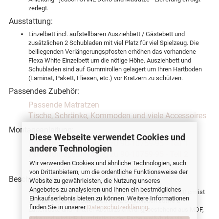
zerlegt.
Ausstattung:
Einzelbett incl. aufstellbaren Ausziehbett / Gästebett und
zusätzlichen 2 Schubladen mit viel Platz für viel Spielzeug. Die
beiliegenden Verlängerungspfosten erhöhen das vorhandene
Flexa White Einzelbett um die nötige Höhe. Ausziehbett und
Schubladen sind auf Gummirollen gelagert um Ihren Hartboden
(Laminat, Pakett, Fliesen, etc.) vor Kratzern zu schützen.
Passendes Zubehör:
Passende Matratzen
Tische, Schränke, Kommoden und viele Accessoires
Montageanleitung:
Diese Webseite verwendet Cookies und
PDF-Montageanleitung zu 90-10759-95 - Teil 1
andere Technologien
PDF-Montageanleitung zu 90-10759-95 - Teil 2
Wir verwenden Cookies und ähnliche Technologien, auch
PDF-Montageanleitung zu 90-10759-95 - Teil 3
von Drittanbietern, um die ordentliche Funktionsweise der
Beschreibung:
Website zu gewährleisten, die Nutzung unseres
Angebotes zu analysieren und Ihnen ein bestmögliches
Das Flexa White Einzelbett in Matratzengröße von 90x190 cm ist
Einkaufserlebnis bieten zu können. Weitere Informationen
eine Bettliege incl. Gästebett mit 2 Schubladen sowie 2
finden Sie in unserer
Datenschutzerklärung
.
Lattenroste und hinterer Absturzsicherung, bestehend aus MDF,
Birke und wird idR. kurzfristig in der Farbe weiß/birke via