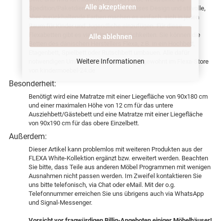
Alle akzeptieren
Spedition/Paketdienst zugestellt. Zeitloses Design und stilvolle,
aber zurückhaltende Farben machen es einfach, sich in jeden
Raum für Kinder und Jugendliche einzufügen. Für diese
Flexabetten gibt es viele Umbaumöglichkeiten. Sie können die
Alle ablehnen
Betten des dänischen Herstellers Flexa, z.B. in ein Hochbett,
Etagenbett, Spielbett oder Rutschbett umbauen. Alle dafür
Weitere Informationen
notwendigen Umbauteile kriegen Sie wie gewohnt im Flexa-Store
von kindermoebel-24.de
Besonderheit:
Benötigt wird eine Matratze mit einer Liegefläche von 90x180 cm
und einer maximalen Höhe von 12 cm für das untere
Ausziehbett/Gästebett und eine Matratze mit einer Liegefläche
von 90x190 cm für das obere Einzelbett.
Außerdem:
Dieser Artikel kann problemlos mit weiteren Produkten aus der
FLEXA White-Kollektion ergänzt bzw. erweitert werden. Beachten
Sie bitte, dass Teile aus anderen Möbel Programmen mit wenigen
Ausnahmen nicht passen werden. Im Zweifel kontaktieren Sie
uns bitte telefonisch, via Chat oder eMail. Mit der o.g.
Telefonnummer erreichen Sie uns übrigens auch via WhatsApp
und Signal-Messenger.
Vorsicht vor fragwürdigen Billig-Angeboten einiger Möbelhäuser!