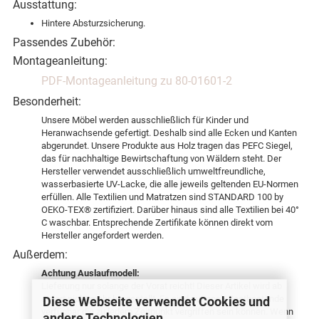
Ausstattung:
Hintere Absturzsicherung.
Passendes Zubehör:
Montageanleitung:
PDF-Montageanleitung zu 80-01601-2
Besonderheit:
Unsere Möbel werden ausschließlich für Kinder und
Heranwachsende gefertigt. Deshalb sind alle Ecken und Kanten
abgerundet. Unsere Produkte aus Holz tragen das PEFC Siegel,
das für nachhaltige Bewirtschaftung von Wäldern steht. Der
Hersteller verwendet ausschließlich umweltfreundliche,
wasserbasierte UV-Lacke, die alle jeweils geltenden EU-Normen
erfüllen. Alle Textilien und Matratzen sind STANDARD 100 by
OEKO-TEX® zertifiziert. Darüber hinaus sind alle Textilien bei 40°
C waschbar. Entsprechende Zertifikate können direkt vom
Hersteller angefordert werden.
Außerdem:
Achtung Auslaufmodell:
Lieferung nur solange der Vorat reicht! Dieser Artikel wird ab
sofort nicht mehr hergestellt. Es sind nur noch Restbestände
Diese Webseite verwendet Cookies und
verfügbar die zu jedem Zeitpunkt vergriffen sein können. Wenn
andere Technologien