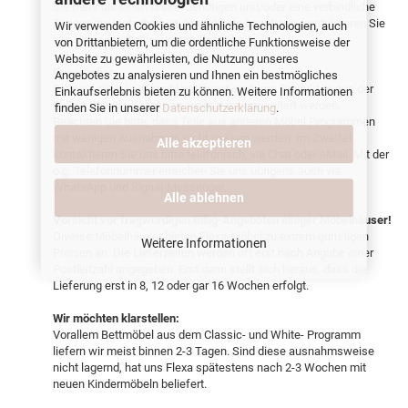
Sie mehr als einen Artikel benötigen und/oder eine verbindliche
Zusage zur Lieferbarkeit des Artikels benötigen, kontaktieren Sie
Wir verwenden Cookies und ähnliche Technologien, auch
uns bitte unmittelbar vor der Bestellung.
von Drittanbietern, um die ordentliche Funktionsweise der
Website zu gewährleisten, die Nutzung unseres
Erweiterbar:
Angebotes zu analysieren und Ihnen ein bestmögliches
Dieser Artikel kann problemlos mit weiteren Produkten aus der
Einkaufserlebnis bieten zu können. Weitere Informationen
FLEXA Classic-Kollektion ergänzt bzw. erweitert werden.
finden Sie in unserer
Datenschutzerklärung
.
Beachten Sie bitte, dass Teile aus anderen Möbel Programmen
mit wenigen Ausnahmen nicht passen werden. Im Zweifel
Alle akzeptieren
kontaktieren Sie uns bitte telefonisch, via Chat oder eMail. Mit der
o.g. Telefonnummer erreichen Sie uns übrigens auch via
WhatsApp und Signal-Messenger.
Alle ablehnen
Vorsicht vor fragwürdigen Billig-Angeboten einiger Möbelhäuser!
Diverse Möbelhäuser bieten Flexa-Möbel zu extrem günstigen
Weitere Informationen
Preisen an. Die Lieferzeiten werden oft erst nach Angabe einer
Postleitzahl angegeben. Erst dann stellt sich heraus, dass die
Lieferung erst in 8, 12 oder gar 16 Wochen erfolgt.
Wir möchten klarstellen:
Vorallem Bettmöbel aus dem Classic- und White- Programm
liefern wir meist binnen 2-3 Tagen. Sind diese ausnahmsweise
nicht lagernd, hat uns Flexa spätestens nach 2-3 Wochen mit
neuen Kindermöbeln beliefert.