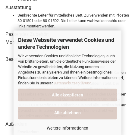
Ausstattung:
Senkrechte Leiter für mittelhohes Bett. Zu verwenden mit Pfosten
80-01501 oder 80-01502. Die Leiter kann wahlweise rechts oder
links montiert werden.
Passendes Zubehör:
Diese Webseite verwendet Cookies und
Montageanleitung:
andere Technologien
PDF-Montageanleitung zu 80-01707-3
Wir verwenden Cookies und ähnliche Technologien, auch
Besonderheit:
von Drittanbietern, um die ordentliche Funktionsweise der
Website zu gewährleisten, die Nutzung unseres
Unsere Möbel werden ausschließlich für Kinder und
Angebotes zu analysieren und Ihnen ein bestmögliches
Heranwachsende gefertigt. Deshalb sind alle Ecken und Kanten
Einkaufserlebnis bieten zu können. Weitere Informationen
abgerundet. Unsere Produkte aus Holz tragen das PEFC Siegel,
finden Sie in unserer
Datenschutzerklärung
.
das für nachhaltige Bewirtschaftung von Wäldern steht. Der
Hersteller verwendet ausschließlich umweltfreundliche,
wasserbasierte UV-Lacke, die alle jeweils geltenden EU-Normen
Alle akzeptieren
erfüllen. Alle Textilien und Matratzen sind STANDARD 100 by
OEKO-TEX® zertifiziert. Darüber hinaus sind alle Textilien bei 40°
C waschbar. Entsprechende Zertifikate können direkt vom
Alle ablehnen
Hersteller angefordert werden.
Außerdem:
Weitere Informationen
Erweiterbar: