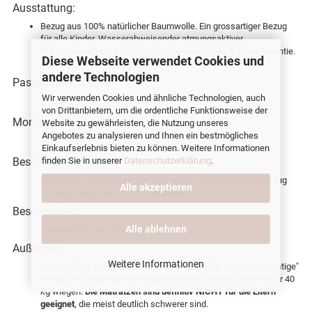
Ausstattung:
Bezug aus 100% natürlicher Baumwolle. Ein grossartiger Bezug
für alle Kinder. Wasserabweisender atmungsaktiver
Vliesinnenbezug bei 60°C maschinenwaschbar. 5 Jahre Garantie.
Diese Webseite verwendet Cookies und
OEKO-TEX-STANDARD 100.
andere Technologien
Passendes Zubehör:
Wir verwenden Cookies und ähnliche Technologien, auch
Bettwäsche
von Drittanbietern, um die ordentliche Funktionsweise der
Montageanleitung:
Website zu gewährleisten, die Nutzung unseres
Angebotes zu analysieren und Ihnen ein bestmögliches
PDF-Montageanleitung zu 83-70475
Einkaufserlebnis bieten zu können. Weitere Informationen
finden Sie in unserer
Datenschutzerklärung
.
Beschreibung:
Bezug aus 100% natürlicher Baumwolle. Ein grossartiger Bezug
Alle akzeptieren
für alle Kinder. OEKO-TEX-STANDARD 100.
Besonderheit:
Alle ablehnen
Passend für alle 140x190 cm Betten.
Außerdem:
Weitere Informationen
Unsere Flexa-Matratzen sind in erster Linie für "normalgewichtige"
Kinder und Jugendliche konzipiert worden, die idR. selten über 40
kg wiegen.
Die Matratzen sind definitiv NICHT für die Eltern
geeignet
, die meist deutlich schwerer sind.