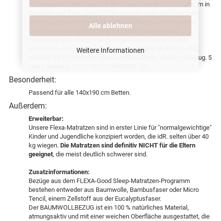
cm Latex mit kühlem Gel auf der einen Seite, 5 cm Kaltschaum in
der Mitte und 4 cm Latex auf der anderen Seite. Der Latex mit
seinen Luftkanälen sorgt für gute Belüftung und transportiert
Alle ablehnen
Feuchtigkeit vom Körper weg. Es handelt sich um eine
Wendematratze, die für die richtige Unterstützung für das
wachsende Kind sorgt. Sobald das Kind mehr als 40 kg wiegt,
Weitere Informationen
wenden Sie die Matratze. Wasserabweisender Vliesinnenbezug. 5
Jahre Garantie. OEKO-TEX-STANDARD 100.
Besonderheit:
Passend für alle 140x190 cm Betten.
Außerdem:
Erweiterbar:
Unsere Flexa-Matratzen sind in erster Linie für "normalgewichtige"
Kinder und Jugendliche konzipiert worden, die idR. selten über 40
kg wiegen.
Die Matratzen sind definitiv NICHT für die Eltern
geeignet
, die meist deutlich schwerer sind.
Zusatzinformationen:
Bezüge aus dem FLEXA-Good Sleep-Matratzen-Programm
bestehen entweder aus Baumwolle, Bambusfaser oder Micro
Tencil, einem Zellstoff aus der Eucalyptusfaser.
Der BAUMWOLLBEZUG ist ein 100 % natürliches Material,
atmungsaktiv und mit einer weichen Oberfläche ausgestattet, die