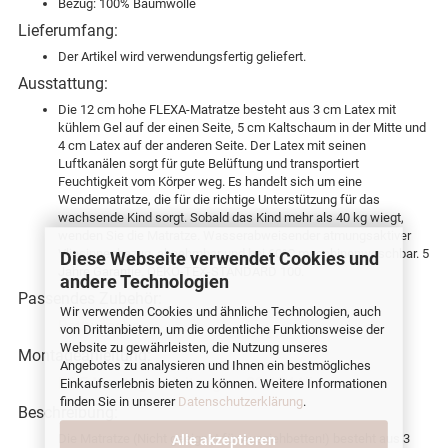
Bezug: 100% Baumwolle
Lieferumfang:
Der Artikel wird verwendungsfertig geliefert.
Ausstattung:
Die 12 cm hohe FLEXA-Matratze besteht aus 3 cm Latex mit
kühlem Gel auf der einen Seite, 5 cm Kaltschaum in der Mitte und
4 cm Latex auf der anderen Seite. Der Latex mit seinen
Luftkanälen sorgt für gute Belüftung und transportiert
Feuchtigkeit vom Körper weg. Es handelt sich um eine
Wendematratze, die für die richtige Unterstützung für das
wachsende Kind sorgt. Sobald das Kind mehr als 40 kg wiegt,
wenden Sie die Matratze. Wasserabweisender atmungsaktiver
Vliesinnenbezug, abnehmbar und bei 60°C maschinenwaschbar. 5
Diese Webseite verwendet Cookies und
Jahre Garantie. OEKO-TEX-STANDARD 100.
andere Technologien
Passendes Zubehör:
Wir verwenden Cookies und ähnliche Technologien, auch
Bettwäsche
von Drittanbietern, um die ordentliche Funktionsweise der
Website zu gewährleisten, die Nutzung unseres
Montageanleitung:
Angebotes zu analysieren und Ihnen ein bestmögliches
PDF-Montageanleitung zu 83-10445
Einkaufserlebnis bieten zu können. Weitere Informationen
finden Sie in unserer
Datenschutzerklärung
.
Beschreibung:
Die Matratze (Nicht geeignet für Ausziehbetten!) besteht aus 3
Alle akzeptieren