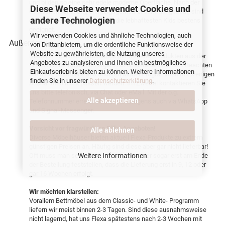
und bilden so eine sehr edele moderne Oberfläche. Nach der
Diese Webseite verwendet Cookies und
deutschen Anleitung ordnungsgemäß zusammengebaut, sind
andere Technologien
diese Systemmöbel selbst für die lebhaftesten Kids bestens
geeignet.
Wir verwenden Cookies und ähnliche Technologien, auch
Außerdem:
von Drittanbietern, um die ordentliche Funktionsweise der
Website zu gewährleisten, die Nutzung unseres
Dieser Artikel kann problemlos mit weiteren Produkten aus der
Angebotes zu analysieren und Ihnen ein bestmögliches
FLEXA White-Kollektion ergänzt bzw. erweitert werden. Beachten
Einkaufserlebnis bieten zu können. Weitere Informationen
Sie bitte, dass Teile aus anderen Möbel Programmen mit wenigen
finden Sie in unserer
Datenschutzerklärung
.
Ausnahmen nicht passen werden. Im Zweifel kontaktieren Sie
uns bitte telefonisch, via Chat oder eMail. Mit der o.g.
Alle akzeptieren
Telefonnummer erreichen Sie uns übrigens auch via WhatsApp
und Signal-Messenger.
Vorsicht vor fragwürdigen Billig-Angeboten!
Alle ablehnen
Diverse Möbelhäuser bieten aktuell Flexa-Produkte zu extrem
günstigen Preisen an. Häufig sind diese aber gar nicht lieferbar!
Weitere Informationen
Oft muss man sehr genau hinschauen oder sogar erst am Ende
der Bestellung feststellen, dass die Lieferung erst in 9, 12 oder
gar 16 Wochen erfolgt.
Wir möchten klarstellen:
Vorallem Bettmöbel aus dem Classic- und White- Programm
liefern wir meist binnen 2-3 Tagen. Sind diese ausnahmsweise
nicht lagernd, hat uns Flexa spätestens nach 2-3 Wochen mit