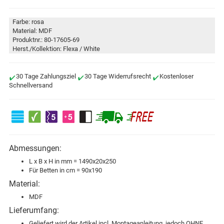
Farbe: rosa
Material: MDF
Produktnr.: 80-17605-69
Herst./Kollektion: Flexa / White
30 Tage Zahlungsziel
30 Tage Widerrufsrecht
Kostenloser
Schnellversand
Abmessungen:
L x B x H in mm = 1490x20x250
Für Betten in cm = 90x190
Material:
MDF
Lieferumfang:
Geliefert wird der Artikel incl. Montageanleitung, jedoch OHNE