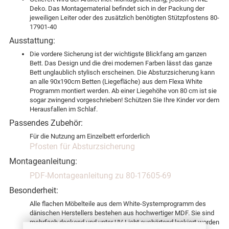
Deko. Das Montagematerial befindet sich in der Packung der
jeweiligen Leiter oder des zusätzlich benötigten Stützpfostens 80-
17901-40
Ausstattung:
Die vordere Sicherung ist der wichtigste Blickfang am ganzen
Bett. Das Design und die drei modernen Farben lässt das ganze
Bett unglaublich stylisch erscheinen. Die Absturzsicherung kann
an alle 90x190cm Betten (Liegefläche) aus dem Flexa White
Programm montiert werden. Ab einer Liegehöhe von 80 cm ist sie
sogar zwingend vorgeschrieben! Schützen Sie Ihre Kinder vor dem
Herausfallen im Schlaf.
Passendes Zubehör:
Für die Nutzung am Einzelbett erforderlich
Pfosten für Absturzsicherung
Montageanleitung:
PDF-Montageanleitung zu 80-17605-69
Besonderheit:
Alle flachen Möbelteile aus dem White-Systemprogramm des
dänischen Herstellers bestehen aus hochwertiger MDF. Sie sind
mehrfach deckend und unter UV-Licht aushärtend lackiert worden